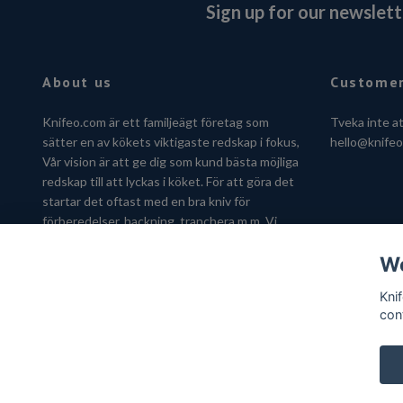
Sign up for our newslett
About us
Customer
Knifeo.com är ett familjeägt företag som
Tveka inte a
sätter en av kökets viktigaste redskap i fokus,
hello@knife
Vår vision är att ge dig som kund bästa möjliga
redskap till att lyckas i köket. För att göra det
startar det oftast med en bra kniv för
förberedelser, hackning, tranchera m.m. Vi
hjälper dig gärna att hitta kniven som passar
We
just dig.
Kni
con
© 2026 Knifeo.com