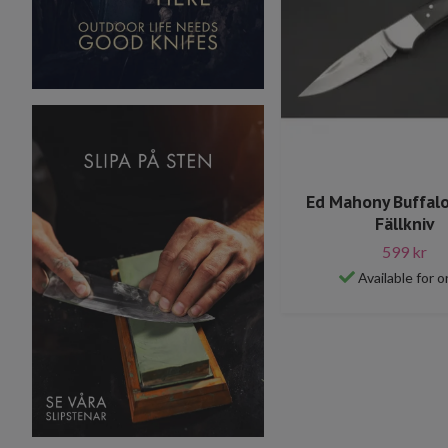
Ed Mahony Buffalo
Fällkniv
599 kr
Available for o