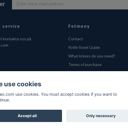
er
 service
Fotmeny
tt kontakta oss på
Contact
o.com
Knife Steel Guide
What knives do you need?
Terms of purchase
Privacy Policy
Cookies
 use cookies
VOEC - Handle fra Norge
feo.com use cookies. You must accept cookies if you want to
tinue.
Accept all
Only necessary