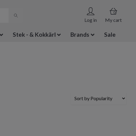
0
Log in
My cart
Stek - & Kokkärl
Brands
Sale