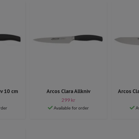
iv 10 cm
Arcos Clara Allkniv
Arcos Cl
299 kr
rder
Available for order
A