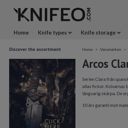
Home
Knife types
Knife storage
Discover the assortment
Home
Varumärken
Arcos Cla
Serien Clara från spansk
allas fickor. Knivarnas
långvarig skärpa. De er
10 års garanti mot mate