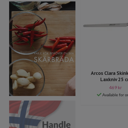
Arcos Clara Skink
Laxkniv 25 
469 kr
Available for o