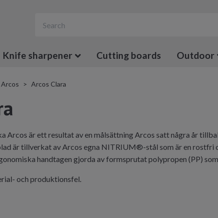
Knife sharpener
Cutting boards
Outdoor
Arcos
Arcos Clara
ra
a Arcos är ett resultat av en målsättning Arcos satt några år tillb
 blad är tillverkat av Arcos egna NITRIUM®-stål som är en rostfri
gonomiska handtagen gjorda av formsprutat polypropen (PP) som inj
rial- och produktionsfel.