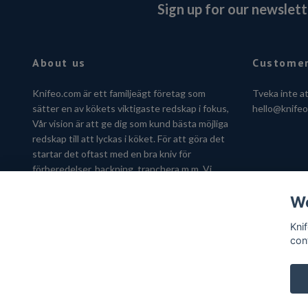
Sign up for our newslett
About us
Customer
Knifeo.com är ett familjeägt företag som
Tveka inte a
sätter en av kökets viktigaste redskap i fokus,
hello@knife
Vår vision är att ge dig som kund bästa möjliga
redskap till att lyckas i köket. För att göra det
startar det oftast med en bra kniv för
förberedelser, hackning, tranchera m.m. Vi
hjälper dig gärna att hitta kniven som passar
We
just dig.
Kni
con
© 2026 Knifeo.com