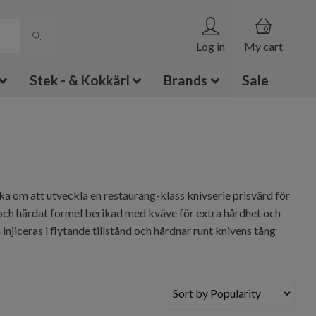
0
Log in
My cart
Stek - & Kokkärl
Brands
Sale
aka om att utveckla en restaurang-klass knivserie prisvärd för
 och härdat formel berikad med kväve för extra hårdhet och
iceras i flytande tillstånd och hårdnar runt knivens tång