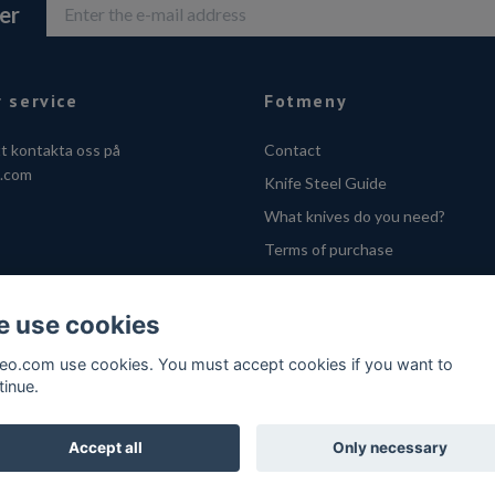
er
 service
Fotmeny
tt kontakta oss på
Contact
o.com
Knife Steel Guide
What knives do you need?
Terms of purchase
Privacy Policy
Cookies
 use cookies
VOEC - Handle fra Norge
feo.com use cookies. You must accept cookies if you want to
tinue.
Accept all
Only necessary