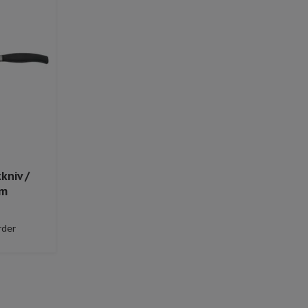
kniv /
cm
rder