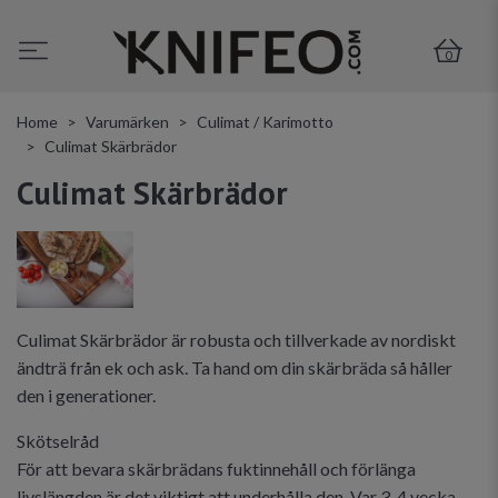
0
Home
Varumärken
Culimat / Karimotto
Culimat Skärbrädor
Culimat Skärbrädor
Culimat Skärbrädor är robusta och tillverkade av nordiskt
ändträ från ek och ask. Ta hand om din skärbräda så håller
den i generationer.
Skötselråd
För att bevara skärbrädans fuktinnehåll och förlänga
livslängden är det viktigt att underhålla den. Var 3-4 vecka