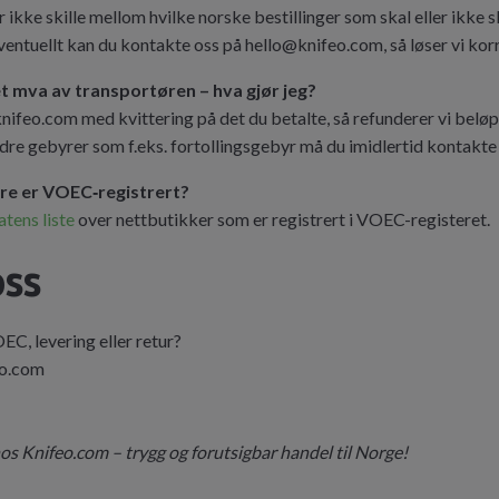
 ikke skille mellom hvilke norske bestillinger som skal eller ikke
Eventuellt kan du kontakte oss på
hello@knifeo.com
, så løser vi ko
tet mva av transportøren – hva gjør jeg?
knifeo.com
med kvittering på det du betalte, så refunderer vi bel
dre gebyrer som f.eks. fortollingsgebyr må du imidlertid kontakte 
ere er VOEC‑registrert?
tens liste
over nettbutikker som er registrert i VOEC-registeret.
oss
C, levering eller retur?
eo.com
hos Knifeo.com – trygg og forutsigbar handel til Norge!