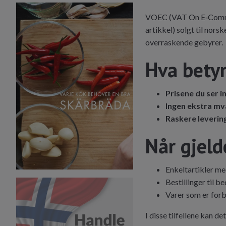
VOEC (VAT On E‑Commerc
artikkel) solgt til nor
overraskende gebyrer.
Hva betyr
Prisene du ser i
Ingen ekstra mva
Raskere leverin
Når gjeld
Enkeltartikler me
Bestillinger til 
Varer som er forb
I disse tilfellene kan 