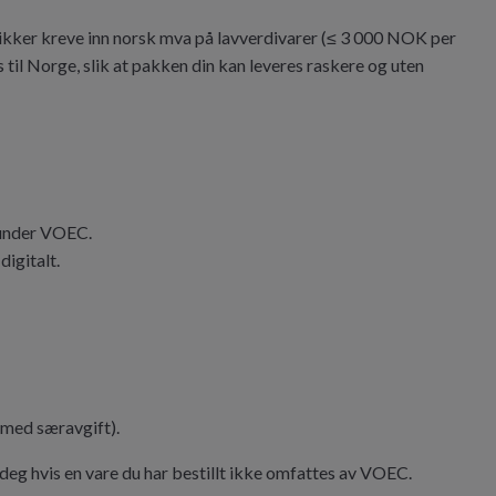
kker kreve inn norsk mva på lavverdivarer (≤ 3 000 NOK per
 til Norge, slik at pakken din kan leveres raskere og uten
 under VOEC.
digitalt.
 med særavgift).
 deg hvis en vare du har bestillt ikke omfattes av VOEC.