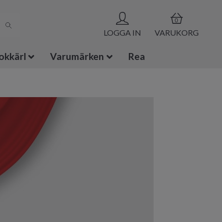
0
LOGGA IN
VARUKORG
okkärl
Varumärken
Rea