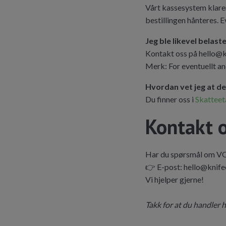
Vårt kassesystem klarer
bestillingen hånteres. 
Jeg ble likevel belas
Kontakt oss på
hello@
Merk: For eventuellt an
Hvordan vet jeg at d
Du finner oss i
Skatteeta
Kontakt 
Har du spørsmål om VOE
👉 E-post:
hello@knif
Vi hjelper gjerne!
Takk for at du handler 