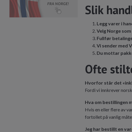
Slik hand
Legg varer i ha
Velg Norge som 
Fullfør betaling
Vi sender med
Du mottar pakk
Ofte stil
Hvorfor står det «ink
Fordi vi innkrever nor
Hva om bestillingen 
Hvis en eller flere av 
fortollet på vanlig måt
Jeg har bestillt en v