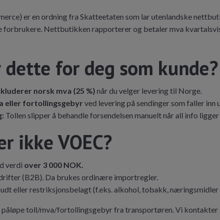
e) er en ordning fra Skatteetaten som lar utenlandske nettbuti
ske forbrukere. Nettbutikken rapporterer og betaler mva kvartalsvis
 dette for deg som kunde?
nkluderer norsk mva (25 %)
når du velger levering til Norge.
 eller fortollingsgebyr
ved levering på sendinger som faller inn
g:
Tollen slipper å behandle forsendelsen manuelt når all info ligger 
er ikke VOEC?
d verdi
over 3 000 NOK.
bedrifter (B2B). Da brukes ordinære importregler.
udt eller restriksjonsbelagt (f.eks. alkohol, tobakk, næringsmidler
det påløpe toll/mva/fortollingsgebyr fra transportøren. Vi kontakter