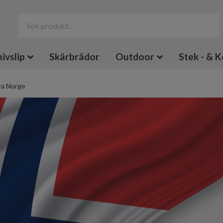
ivslip
Skärbrädor
Outdoor
Stek - & K
ra Norge