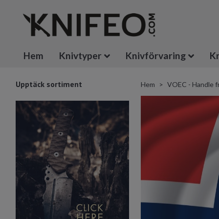
Hem
Knivtyper
Knivförvaring
Kn
Upptäck sortiment
Hem
VOEC - Handle f