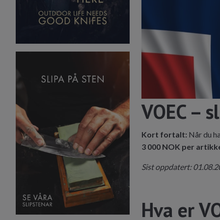
VOEC – sl
Kort fortalt:
Når du ha
3 000 NOK per artikk
Sist oppdatert: 01.08.
Hva er V