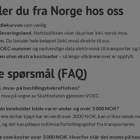
ler du fra Norge hos oss
ndlekurven
som vanlig.
leveringsland.
Nettbutikken viser da priser inkl. norsk mva.
en.
Du betaler hele beløpet (inkl. mva) direkte til oss.
 VOEC‑nummer
og nødvendige data elektronisk til transportør og t
en uten ekstra kostnader
– så lenge vilkårene over er oppfylt.
te spørsmål (FAQ)
l. mva» på bestillingsbekreftelsen?
sk mva på vegne av Skatteetaten gjennom VOEC.
min inneholder både varer under og over 3 000 NOK?
varene du har kjøpt har en verdi over 3000 NOK, kan vi ikke sende 
e, og det kan påløpe toll/mva/fortollingsgebyr fra transportøren.
are som koster over 3 000 NOK. Hvorfor står det moms på best