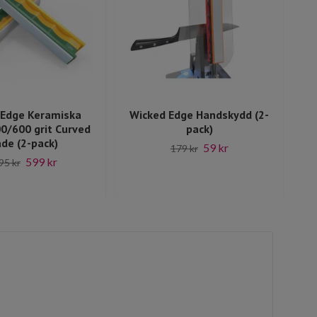
 Edge Keramiska
Wicked Edge Handskydd (2-
W
0/600 grit Curved
pack)
de (2-pack)
59 kr
179 kr
599 kr
95 kr