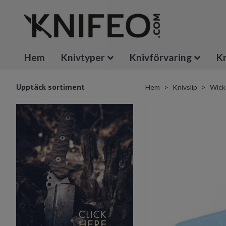
Hem
Knivtyper
Knivförvaring
Kn
Upptäck sortiment
Hem
Knivslip
Wick