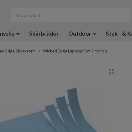
ivslip
Skärbrädor
Outdoor
Stek - & K
ed Edge Slipsystem
Wicked Edge Lapping Film 9 micron