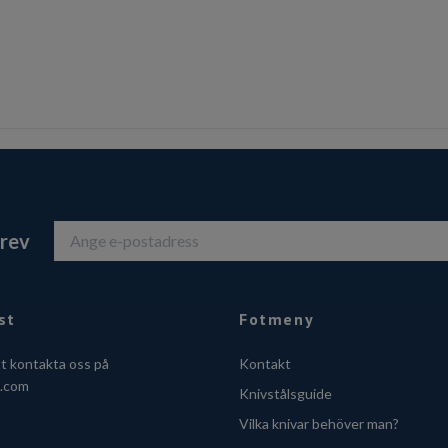
brev
st
Fotmeny
tt kontakta oss på
Kontakt
o.com
Knivstålsguide
Vilka knivar behöver man?