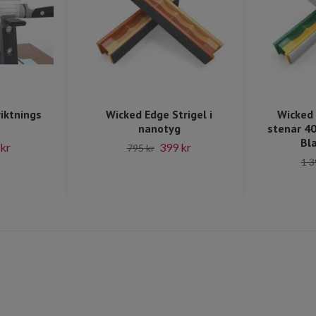
iktnings
Wicked Edge Strigel i
Wicked
nanotyg
stenar 40
Bla
 kr
399 kr
795 kr
1 3