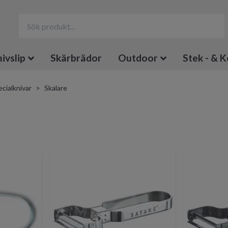
ivslip
Skärbrädor
Outdoor
Stek - & K
cialknivar
Skalare