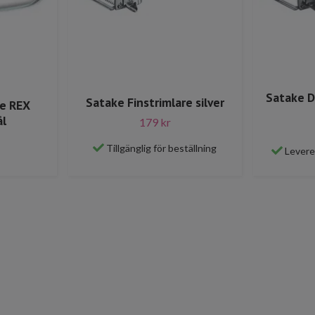
Satake D
Satake Finstrimlare silver
re REX
ål
179 kr
Tillgänglig för beställning
Levere