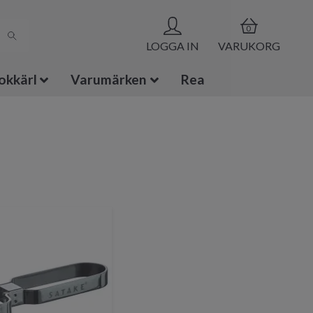
0
LOGGA IN
VARUKORG
okkärl
Varumärken
Rea