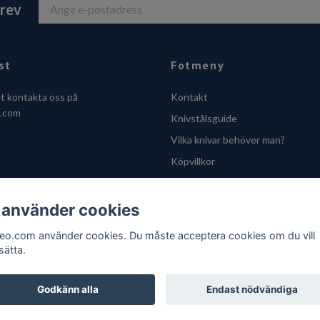
brev
st
Fotmeny
tt kontakta oss på
Kontakt
o.com
Knivstålsguide
Vilka knivar behöver man?
Köpvillkor
Integritetsskyddspolicy
Cookies
 använder cookies
VOEC - Handle fra Norge
feo.com använder cookies. Du måste acceptera cookies om du vill
sätta.
Godkänn alla
Endast nödvändiga