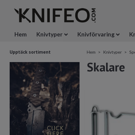
Hem
Knivtyper
Knivförvaring
Kn
Upptäck sortiment
Hem
Knivtyper
Spe
Skalare