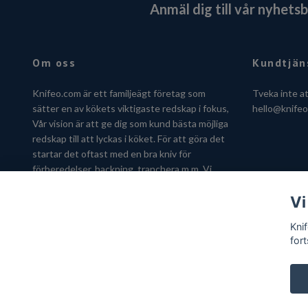
Anmäl dig till vår nyhets
Om oss
Kundtjän
Knifeo.com är ett familjeägt företag som
Tveka inte a
sätter en av kökets viktigaste redskap i fokus,
hello@knife
Vår vision är att ge dig som kund bästa möjliga
redskap till att lyckas i köket. För att göra det
startar det oftast med en bra kniv för
förberedelser, hackning, tranchera m.m. Vi
hjälper dig gärna att hitta kniven som passar
Vi
just dig.
Kni
fort
© 2026 Knifeo.com