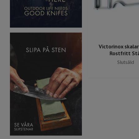
Victorinox skala
Rostfritt St
Slutsåld