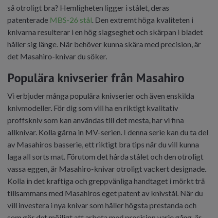
så otroligt bra? Hemligheten ligger i stålet, deras
patenterade
MBS-26 stål
. Den extremt höga kvaliteten i
knivarna resulterar i en hög slagseghet och skärpan i bladet
håller sig länge. När behöver kunna skära med precision, är
det Masahiro-knivar du söker.
Populära knivserier från Masahiro
Vi erbjuder många populära knivserier och även enskilda
knivmodeller. För dig som vill ha en riktigt kvalitativ
proffskniv som kan användas till det mesta, har vi fina
allknivar. Kolla gärna in MV-serien. I denna serie kan du ta del
av Masahiros basserie, ett riktigt bra tips när du vill kunna
laga all sorts mat. Förutom det hårda stålet och den otroligt
vassa eggen, är Masahiro-knivar otroligt vackert designade.
Kolla in det kraftiga och greppvänliga handtaget i mörkt trä
tillsammans med Masahiros eget patent av knivstål. När du
vill investera i nya knivar som håller högsta prestanda och
som gör det möjligt att arbeta med precision varje gång, är