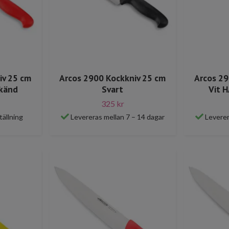
iv 25 cm
Arcos 2900 Kockkniv 25 cm
Arcos 29
känd
Svart
Vit 
325 kr
tällning
Levereras mellan 7 – 14 dagar
Leverer