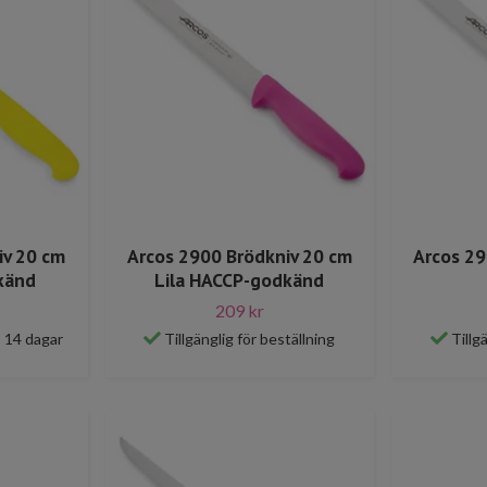
iv 20 cm
Arcos 2900 Brödkniv 20 cm
Arcos 29
känd
Lila HACCP-godkänd
209 kr
– 14 dagar
Tillgänglig för beställning
Tillg