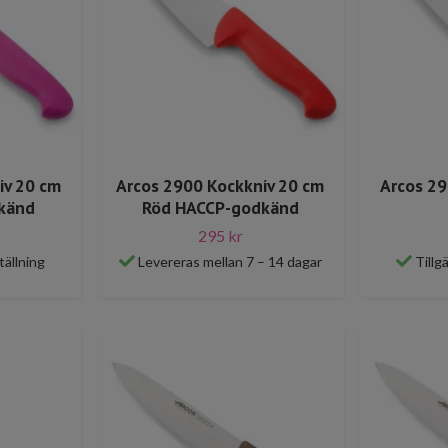
iv 20 cm
Arcos 2900 Kockkniv 20 cm
Arcos 29
dkänd
Röd HACCP-godkänd
295 kr
tällning
Levereras mellan 7 – 14 dagar
Tillg