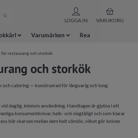
0
LOGGA IN
VARUKORG
okkärl
Varumärken
Rea
 för restaurang och storkök
urang och storkök
k och catering — konstruerad för långvarig och tung
vid daglig, intensiv användning. Handtagen är gjutna i ett
anliga konsumentknivar, halk- och slagtåligt och som klarar
s blir skarven mellan dem helt sömlös, vilket gör kniven