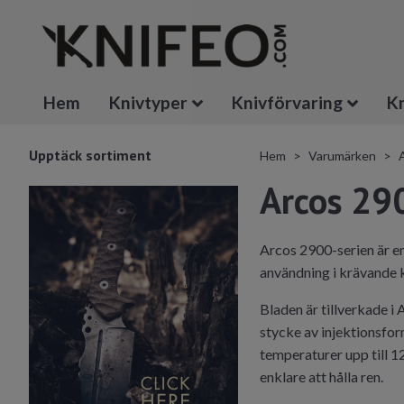
Hem
Knivtyper
Knivförvaring
Kn
Upptäck sortiment
Hem
Varumärken
Arcos 290
Arcos 2900-serien är en
användning i krävande 
Bladen är tillverkade i
stycke av injektionsfor
temperaturer upp till 
enklare att hålla ren.