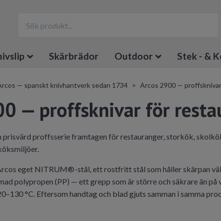
ivslip
Skärbrädor
Outdoor
Stek - & K
Arcos — spanskt knivhantverk sedan 1734
Arcos 2900 — proffsknivar
0 — proffsknivar för resta
 prisvärd proffsserie framtagen för restauranger, storkök, skolkö
köksmiljöer.
 Arcos eget NITRUM®-stål, ett rostfritt stål som håller skärpan väl 
mad polypropen (PP) — ett grepp som är större och säkrare än på v
120–130 °C. Eftersom handtag och blad gjuts samman i samma proces