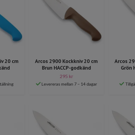
iv 20 cm
Arcos 2900 Kockkniv 20 cm
Arcos 29
känd
Brun HACCP-godkänd
Grön 
295 kr
tällning
Levereras mellan 7 – 14 dagar
Tillg