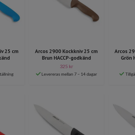
iv 25 cm
Arcos 2900 Kockkniv 25 cm
Arcos 29
känd
Brun HACCP-godkänd
Grön 
325 kr
tällning
Levereras mellan 7 – 14 dagar
Tillg