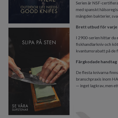
Serien är NSF-certifier
med spanskt hälsoregist
mängden bakterier, svam
Brett utbud för varje
I 2900-serien hittar du 
fiskhandlarkniv och kö
kvantumsrabatt på de fl
Färgkodade handtag
De flesta knivarna finns
branschpraxis inom HAC
— inget lagkrav, men ett