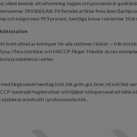
ad, vilket innebär att utformning, hygien och prestanda är godkänd
ernummer 39.03065/AB. På flertalet artiklar finns även Bactiproof 
p och mögel med 99,9 procent. Samtliga knivar i serien har 10 års
 köksstation
ett brett utbud av knivtyper för alla stationer i köket — från kockkn
ttyxa, i flera storlekar och HACCP-färger. Handlar du sex exempla
esta produkterna i serien.
 med färgkodade handtag (röd, blå, grön, gul, brun, vit och lila) sa
CP-baserade hygienrutiner och hjälper kökspersonal att hålla is
 etablerat arbetssätt i professionella kök.