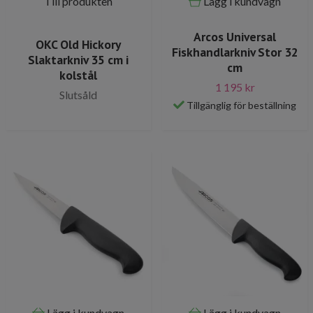
Till produkten
Lägg i kundvagn
Arcos Universal
OKC Old Hickory
Fiskhandlarkniv Stor 32
Slaktarkniv 35 cm i
cm
kolstål
1 195 kr
Slutsåld
Tillgänglig för beställning
Lägg i kundvagn
Lägg i kundvagn