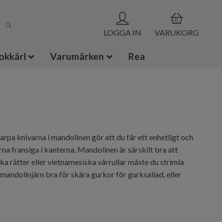
0
LOGGA IN
VARUKORG
okkärl
Varumärken
Rea
arpa knivarna i mandolinen gör att du får ett enhetligt och
na fransiga i kanterna. Mandolinen är särskilt bra att
 rätter eller vietnamesiska vårrullar måste du strimla
andolinjärn bra för skära gurkor för gurksallad, eller