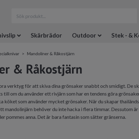
ivslip
Skärbrädor
Outdoor
Stek - & K
cialknivar
Mandoliner & Råkostjärn
er & Råkostjärn
 bra verktyg för att skiva dina grönsaker snabbt och smidigt. De sk
ts till om du använder ett rivjärn som har en tendens göra grönsaker
ka köket som använder mycket grönsaker. När du skapar thailändska
t mandolinjärn behöver du inte hacka i flera timmar. Dessutom är m
ller pommes anna. Det är bara fantasin som sätter gränserna.