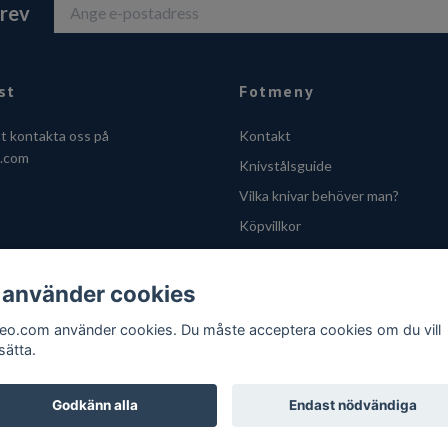
brev
st
Fotmeny
tt kontakta oss på
Kontakt
o.com
Knivstålsguide
Vilka knivar behöver man?
Köpvillkor
Integritetsskyddspolicy
Cookies
 använder cookies
VOEC - Handle fra Norge
feo.com använder cookies. Du måste acceptera cookies om du vill
sätta.
Godkänn alla
Endast nödvändiga