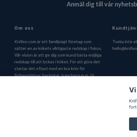
Anmäl dig till vår nyhets
Om oss
Kundtjän
Knifeo.com är ett familjeägt företag som
Tveka inte a
sätter en av kökets viktigaste redskap i fokus,
hello@knife
Vår vision är att ge dig som kund bästa möjliga
redskap till att lyckas i köket. För att göra det
startar det oftast med en bra kniv för
förberedelser, hackning, tranchera m.m. Vi
hjälper dig gärna att hitta kniven som passar
Vi
just dig.
Kni
fort
© 2026 Knifeo.com