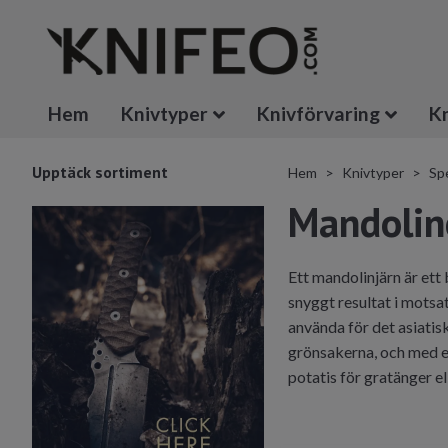
Hem
Knivtyper
Knivförvaring
Kn
Upptäck sortiment
Hem
Knivtyper
Spe
Mandolin
Ett mandolinjärn är ett
snyggt resultat i motsa
använda för det asiatis
grönsakerna, och med et
potatis för gratänger e