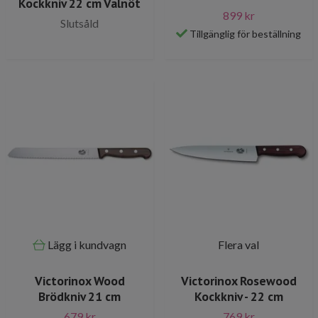
Kockkniv 22 cm Valnöt
899 kr
Slutsåld
Tillgänglig för beställning
Lägg i kundvagn
Flera val
Victorinox Wood
Victorinox Rosewood
Brödkniv 21 cm
Kockkniv - 22 cm
679 kr
769 kr