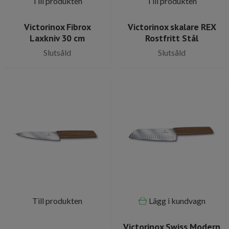
Till produkten
Till produkten
Victorinox Fibrox
Victorinox skalare REX
Laxkniv 30 cm
Rostfritt Stål
Slutsåld
Slutsåld
Till produkten
Lägg i kundvagn
Victorinox Swiss Modern