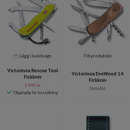
Lägg i kundvagn
Till produkten
Victorinox Rescue Tool
Victorinox EvoWood 14
Fickkniv
Fickkniv
1 495 kr
Slutsåld
Tillgänglig för beställning