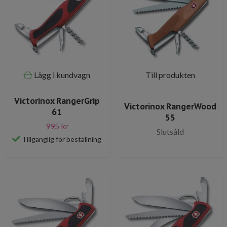
Lägg i kundvagn
Till produkten
Victorinox RangerGrip
Victorinox RangerWood
61
55
995 kr
Slutsåld
Tillgänglig för beställning