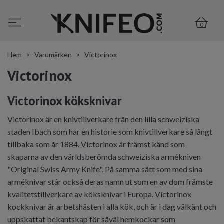
0
Hem
Varumärken
Victorinox
Victorinox
Victorinox köksknivar
Victorinox är en knivtillverkare från den lilla schweiziska
staden Ibach som har en historie som knivtillverkare så långt
tillbaka som år 1884. Victorinox är främst känd som
skaparna av den världsberömda schweiziska armékniven
"Original Swiss Army Knife". På samma sätt som med sina
arméknivar står också deras namn ut som en av dom främste
kvalitetstillverkare av köksknivar i Europa. Victorinox
kockknivar är arbetshästen i alla kök, och är i dag välkänt och
uppskattat bekantskap för såväl hemkockar som