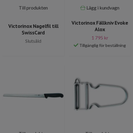
Till produkten
Lägg i kundvagn
Victorinox Fällkniv Evoke
Victorinox Nagelfil till
Alox
SwissCard
1 795 kr
Slutsåld
Tillgänglig för beställning