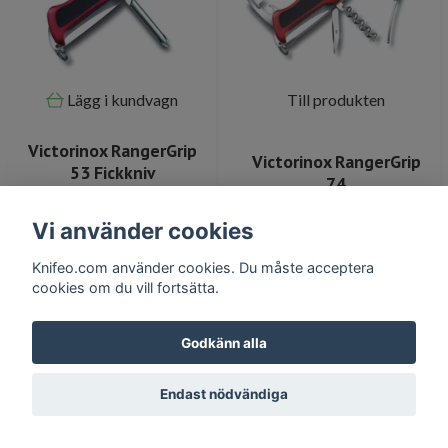
Lägg i kundvagn
Till produkten
Victorinox RangerGrip
Victorinox RangerGrip
53 Fickkniv
74
699 kr
Slutsåld
Vi använder cookies
Tillgänglig för beställning
Knifeo.com använder cookies. Du måste acceptera
cookies om du vill fortsätta.
Godkänn alla
Endast nödvändiga