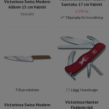
Victorinox Swiss Modern
Santoku 17 cm Valnöt
Allkniv 15 cm Valnöt
1 295 kr
Slutsåld
Tillgänglig för beställning
Till produkten
Lägg i kundvagn
Victorinox Hunter
Victorinox Swiss Modern
Fickkniv röd