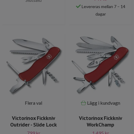
Levereras mellan 7 – 14
dagar
Flera val
Lägg i kundvagn
Victorinox Fickkniv
Victorinox Fickkniv
Outrider - Slide Lock
WorkChamp
799 kr
1 495 kr