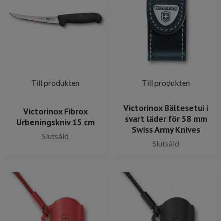
Till produkten
Till produkten
Victorinox Bältesetui i
Victorinox Fibrox
svart läder för 58 mm
Urbeningskniv 15 cm
Swiss Army Knives
Slutsåld
Slutsåld