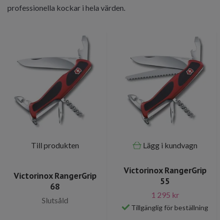
professionella kockar i hela värden.
Till produkten
Lägg i kundvagn
Victorinox RangerGrip
Victorinox RangerGrip
55
68
1 295 kr
Slutsåld
Tillgänglig för beställning