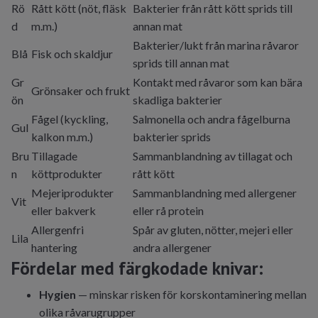
Rö
Rått kött (nöt, fläsk
Bakterier från rått kött sprids till
d
m.m.)
annan mat
Bakterier/lukt från marina råvaror
Blå
Fisk och skaldjur
sprids till annan mat
Gr
Kontakt med råvaror som kan bära
Grönsaker och frukt
ön
skadliga bakterier
Fågel (kyckling,
Salmonella och andra fågelburna
Gul
kalkon m.m.)
bakterier sprids
Bru
Tillagade
Sammanblandning av tillagat och
n
köttprodukter
rått kött
Mejeriprodukter
Sammanblandning med allergener
Vit
eller bakverk
eller rå protein
Allergenfri
Spår av gluten, nötter, mejeri eller
Lila
hantering
andra allergener
Fördelar med färgkodade knivar:
Hygien
— minskar risken för korskontaminering mellan
olika råvarugrupper