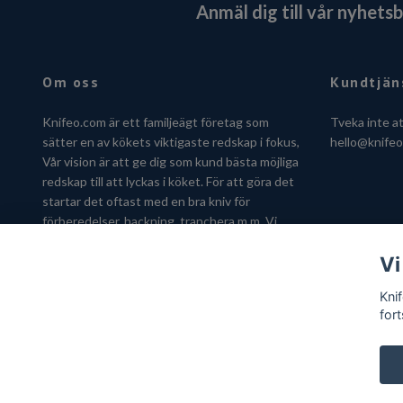
Anmäl dig till vår nyhets
Om oss
Kundtjän
Knifeo.com är ett familjeägt företag som
Tveka inte a
sätter en av kökets viktigaste redskap i fokus,
hello@knife
Vår vision är att ge dig som kund bästa möjliga
redskap till att lyckas i köket. För att göra det
startar det oftast med en bra kniv för
förberedelser, hackning, tranchera m.m. Vi
hjälper dig gärna att hitta kniven som passar
Vi
just dig.
Kni
fort
© 2026 Knifeo.com