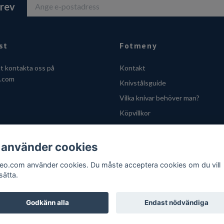
brev
st
Fotmeny
tt kontakta oss på
Kontakt
o.com
Knivstålsguide
Vilka knivar behöver man?
Köpvillkor
Integritetsskyddspolicy
Cookies
 använder cookies
VOEC - Handle fra Norge
feo.com använder cookies. Du måste acceptera cookies om du vill
sätta.
Godkänn alla
Endast nödvändiga