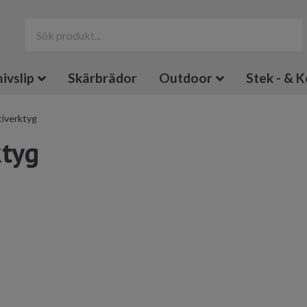
ivslip
Skärbrädor
Outdoor
Stek - & K
tiverktyg
ktyg