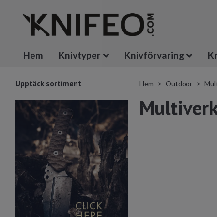
Hem
Knivtyper
Knivförvaring
Kn
Upptäck sortiment
Hem
Outdoor
Mul
Multiver