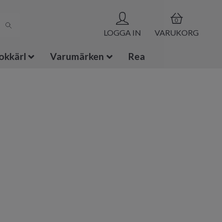
0
LOGGA IN
VARUKORG
okkärl
Varumärken
Rea