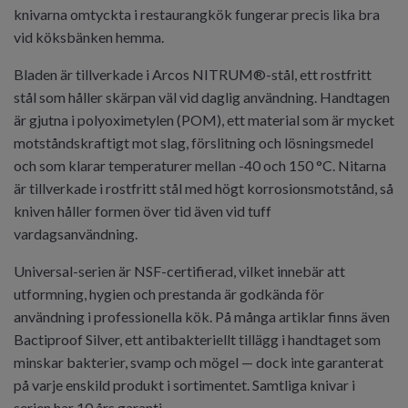
knivarna omtyckta i restaurangkök fungerar precis lika bra
vid köksbänken hemma.
Bladen är tillverkade i Arcos NITRUM®-stål, ett rostfritt
stål som håller skärpan väl vid daglig användning. Handtagen
är gjutna i polyoximetylen (POM), ett material som är mycket
motståndskraftigt mot slag, förslitning och lösningsmedel
och som klarar temperaturer mellan -40 och 150 °C. Nitarna
är tillverkade i rostfritt stål med högt korrosionsmotstånd, så
kniven håller formen över tid även vid tuff
vardagsanvändning.
Universal-serien är NSF-certifierad, vilket innebär att
utformning, hygien och prestanda är godkända för
användning i professionella kök. På många artiklar finns även
Bactiproof Silver, ett antibakteriellt tillägg i handtaget som
minskar bakterier, svamp och mögel — dock inte garanterat
på varje enskild produkt i sortimentet. Samtliga knivar i
serien har 10 års garanti.