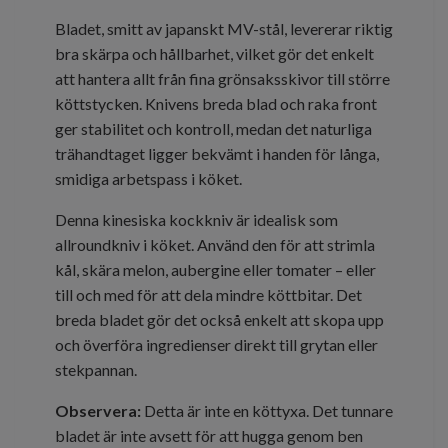
Bladet, smitt av japanskt MV-stål, levererar riktig
bra skärpa och hållbarhet, vilket gör det enkelt
att hantera allt från fina grönsaksskivor till större
köttstycken. Knivens breda blad och raka front
ger stabilitet och kontroll, medan det naturliga
trähandtaget ligger bekvämt i handen för långa,
smidiga arbetspass i köket.
Denna kinesiska kockkniv är idealisk som
allroundkniv i köket. Använd den för att strimla
kål, skära melon, aubergine eller tomater – eller
till och med för att dela mindre köttbitar. Det
breda bladet gör det också enkelt att skopa upp
och överföra ingredienser direkt till grytan eller
stekpannan.
Observera:
Detta är inte en köttyxa. Det tunnare
bladet är inte avsett för att hugga genom ben