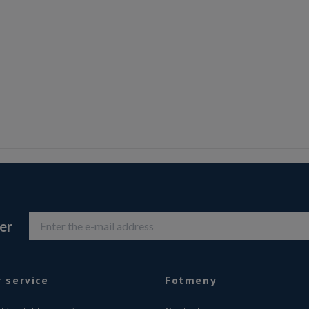
er
 service
Fotmeny