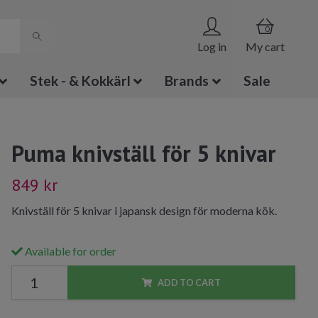
0
Log in
My cart
Stek - & Kokkärl
Brands
Sale
Puma knivställ för 5 knivar
849 kr
Knivställ för 5 knivar i japansk design för moderna kök.
Available for order
ADD TO CART