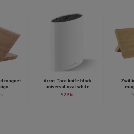
and magnet
Arcos Taco knife block
Zwill
sign
universal oval white
mag
529 kr
ck
O