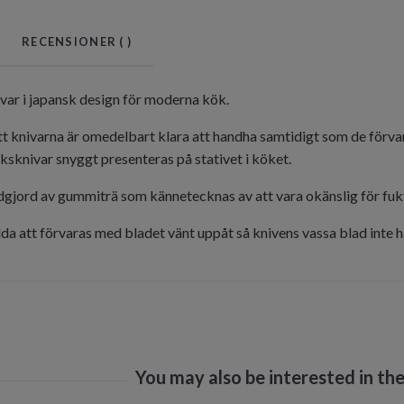
RECENSIONER (
)
nivar i japansk design för moderna kök.
tt knivarna är omedelbart klara att handha samtidigt som de förv
ksknivar snyggt presenteras på stativet i köket.
ndgjord av gummiträ som kännetecknas av att vara okänslig för fuk
da att förvaras med bladet vänt uppåt så knivens vassa blad inte h