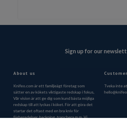
Sign up for our newslett
About us
Customer
Knifeo.com är ett familjeägt företag som
Tveka inte a
sätter en av kökets viktigaste redskap i fokus,
hello@knife
Vår vision är att ge dig som kund bästa möjliga
redskap till att lyckas i köket. För att göra det
startar det oftast med en bra kniv för
förberedelser, hackning, tranchera m.m. Vi
hjälper dig gärna att hitta kniven som passar