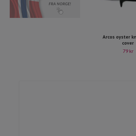
Arcos oyster kn
cover
79 kr