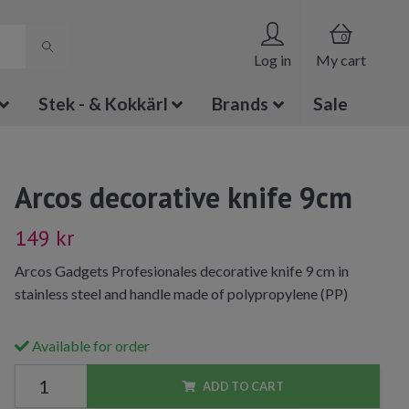
0
Log in
My cart
Stek - & Kokkärl
Brands
Sale
Arcos decorative knife 9cm
149 kr
Arcos Gadgets Profesionales decorative knife 9 cm in
stainless steel and handle made of polypropylene (PP)
Available for order
ADD TO CART