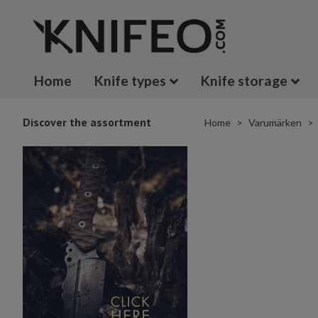
Home
Knife types
Knife storage
Discover the assortment
Home
Varumärken