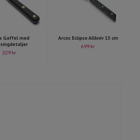
s Gaffel med
Arcos Eclipse Allkniv 13 cm
A
singdetaljer
699 kr
229 kr