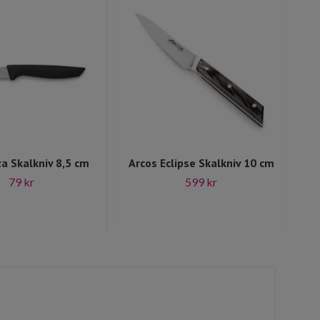
za Skalkniv 8,5 cm
Arcos Eclipse Skalkniv 10 cm
A
79 kr
599 kr