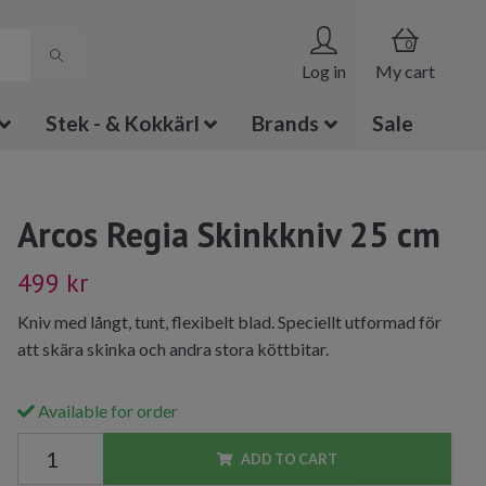
0
Log in
My cart
Stek - & Kokkärl
Brands
Sale
Arcos Regia Skinkkniv 25 cm
499 kr
Kniv med långt, tunt, flexibelt blad. Speciellt utformad för
att skära skinka och andra stora köttbitar.
Available for order
ADD TO CART