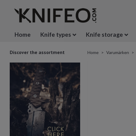
Home
Knife types
Knife storage
Discover the assortment
Home
Varumärken