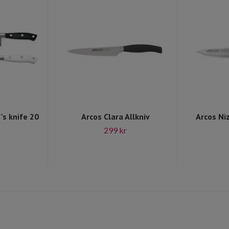
's knife 20
Arcos Clara Allkniv
Arcos Ni
299 kr