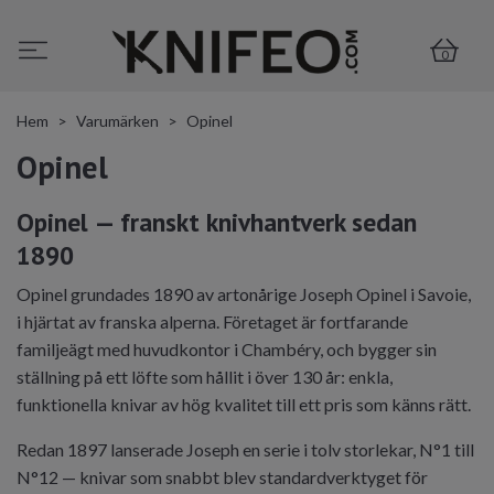
0
Hem
Varumärken
Opinel
Opinel
Opinel — franskt knivhantverk sedan
1890
Opinel grundades 1890 av artonårige Joseph Opinel i Savoie,
i hjärtat av franska alperna. Företaget är fortfarande
familjeägt med huvudkontor i Chambéry, och bygger sin
ställning på ett löfte som hållit i över 130 år: enkla,
funktionella knivar av hög kvalitet till ett pris som känns rätt.
Redan 1897 lanserade Joseph en serie i tolv storlekar, N°1 till
N°12 — knivar som snabbt blev standardverktyget för