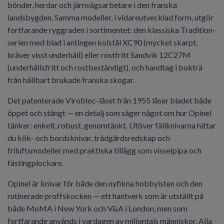
bönder, herdar och järnvägsarbetare i den franska
landsbygden. Samma modeller, i vidareutvecklad form, utgör
fortfarande ryggraden i sortimentet: den klassiska Tradition-
serien med blad i antingen kolstål XC90 (mycket skarpt,
kräver visst underhåll) eller rostfritt Sandvik 12C27M
(underhållsfritt och rostbeständigt), och handtag i bokträ
från hållbart brukade franska skogar.
Det patenterade Virobloc-låset från 1955 låser bladet både
öppet och stängt — en detalj som säger något om hur Opinel
tänker: enkelt, robust, genomtänkt. Utöver fällknivarna hittar
du kök- och bordsknivar, trädgårdsredskap och
friluftsmodeller med praktiska tillägg som visselpipa och
fästingplockare.
Opinel är knivar för både den nyfikna hobbyisten och den
rutinerade proffskocken — ett hantverk som är utställt på
både MoMA i New York och V&A i London, men som
fortfarande används i vardagen av miljontals människor. Alla