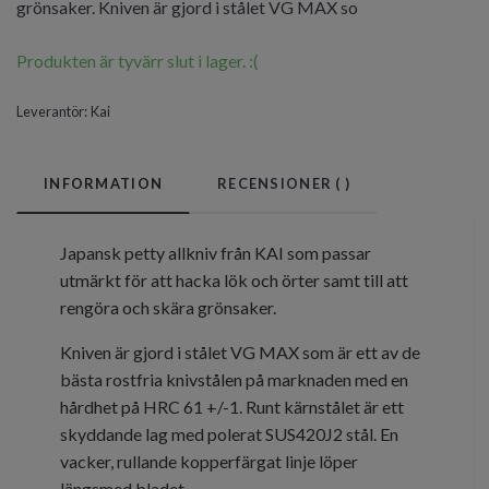
grönsaker. Kniven är gjord i stålet VG MAX so
Produkten är tyvärr slut i lager. :(
Leverantör:
Kai
INFORMATION
RECENSIONER (
)
Japansk petty allkniv från KAI som passar
utmärkt för att hacka lök och örter samt till att
rengöra och skära grönsaker.
Kniven är gjord i stålet VG MAX som är ett av de
bästa rostfria knivstålen på marknaden med en
hårdhet på HRC 61 +/-1. Runt kärnstålet är ett
skyddande lag med polerat SUS420J2 stål. En
vacker, rullande kopperfärgat linje löper
längsmed bladet