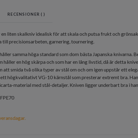
RECENSIONER (
)
r en liten skalkniv idealisk för att skala och putsa frukt och grön
till precisionsarbeten, garnering, tournering.
 håller samma höga standard som dom bästa Japanska knivarna. Beh
håller en hög skärpa och som har en lång livstid, då är detta kniven
m att smida två olika typer av stål om och om igen uppstår ett ele
tt högkvalitativt VG-10 kärnstål som presterar extremt bra. Hand
carta-material med stål-detaljer. Kniven ligger underbart bra i ha
FFPE70
veransdagar.