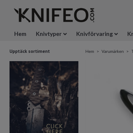
Hem
Knivtyper
Knivförvaring
Kn
Upptäck sortiment
Hem
Varumärken
T