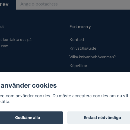
brev
st
Fotmeny
tt kontakta oss på
Kontakt
o.com
Knivstålsguide
Vilka knivar behöver man?
Köpvillkor
Integritetsskyddspolicy
Cookies
 använder cookies
VOEC - Handle fra Norge
feo.com använder cookies. Du måste acceptera cookies om du vill
sätta.
Godkänn alla
Endast nödvändiga