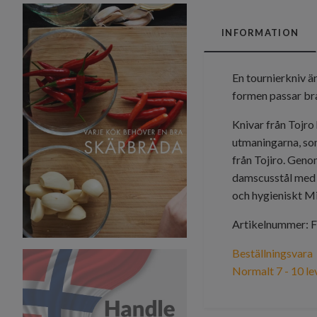
INFORMATION
En tournierkniv ä
formen passar bra 
Knivar från Tojro
utmaningarna, som 
från Tojiro. Geno
damscusstål med e
och hygieniskt Mi
Artikelnummer: 
Beställningsvara
Normalt 7 - 10 le