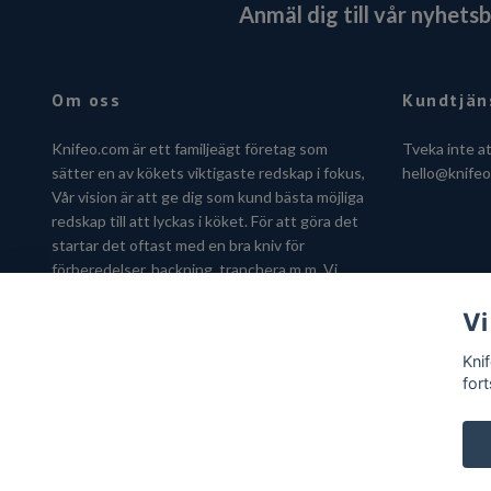
Anmäl dig till vår nyhets
Om oss
Kundtjän
Knifeo.com är ett familjeägt företag som
Tveka inte a
sätter en av kökets viktigaste redskap i fokus,
hello@knife
Vår vision är att ge dig som kund bästa möjliga
redskap till att lyckas i köket. För att göra det
startar det oftast med en bra kniv för
förberedelser, hackning, tranchera m.m. Vi
hjälper dig gärna att hitta kniven som passar
Vi
just dig.
Kni
fort
© 2026 Knifeo.com