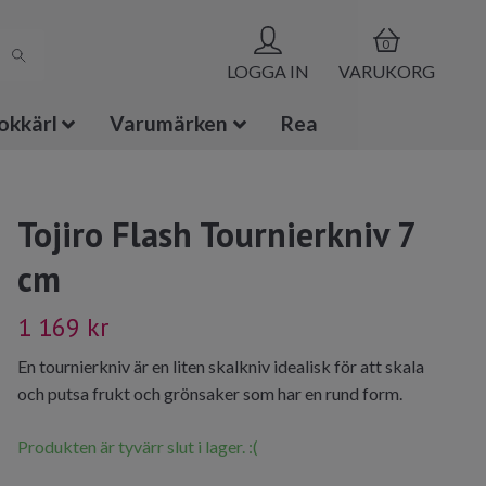
0
LOGGA IN
VARUKORG
okkärl
Varumärken
Rea
Tojiro Flash Tournierkniv 7
cm
1 169 kr
En tournierkniv är en liten skalkniv idealisk för att skala
och putsa frukt och grönsaker som har en rund form.
Produkten är tyvärr slut i lager. :(