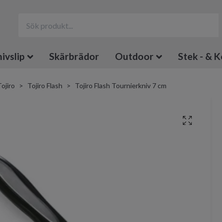
ivslip
Skärbrädor
Outdoor
Stek - & K
ojiro
Tojiro Flash
Tojiro Flash Tournierkniv 7 cm