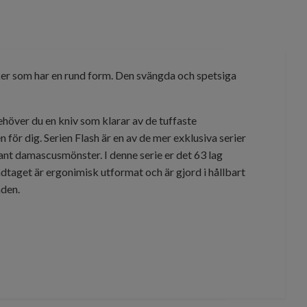
saker som har en rund form. Den svängda och spetsiga
över du en kniv som klarar av de tuffaste
 för dig. Serien Flash är en av de mer exklusiva serier
gant damascusmönster. I denne serie er det 63 lag
taget är ergonimisk utformat och är gjord i hållbart
nden.