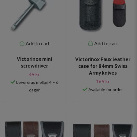
Add to cart
Add to cart
Victorinox mini
Victorinox Faux leather
screwdriver
case for 84mm Swiss
Army knives
49 kr
169 kr
Levereras mellan 4 – 6
Available for order
dagar