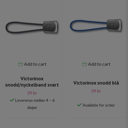
Add to cart
Add to cart
Victorinox
Victorinox snodd blå
snodd/nyckelband svart
39 kr
39 kr
Levereras mellan 4 – 6
Available for order
dagar