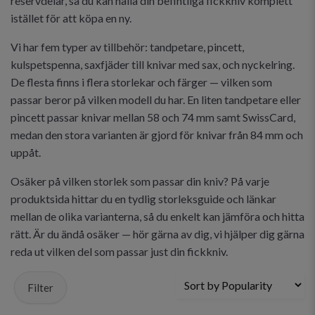
reservdelar, så du kan hålla din befintliga fickkniv komplett
istället för att köpa en ny.
Vi har fem typer av tillbehör: tandpetare, pincett,
kulspetspenna, saxfjäder till knivar med sax, och nyckelring.
De flesta finns i flera storlekar och färger — vilken som
passar beror på vilken modell du har. En liten tandpetare eller
pincett passar knivar mellan 58 och 74 mm samt SwissCard,
medan den stora varianten är gjord för knivar från 84 mm och
uppåt.
Osäker på vilken storlek som passar din kniv? På varje
produktsida hittar du en tydlig storleksguide och länkar
mellan de olika varianterna, så du enkelt kan jämföra och hitta
rätt. Är du ändå osäker — hör gärna av dig, vi hjälper dig gärna
reda ut vilken del som passar just din fickkniv.
Filter