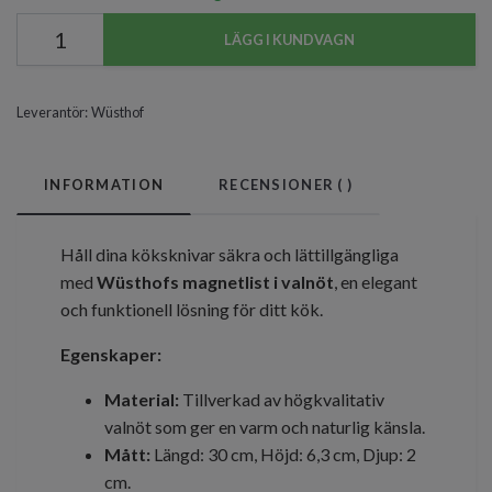
LÄGG I KUNDVAGN
Leverantör:
Wüsthof
INFORMATION
RECENSIONER (
)
Håll dina köksknivar säkra och lättillgängliga
med
Wüsthofs magnetlist i valnöt
, en elegant
och funktionell lösning för ditt kök.
Egenskaper:
Material:
Tillverkad av högkvalitativ
valnöt som ger en varm och naturlig känsla.
Mått:
Längd: 30 cm, Höjd: 6,3 cm, Djup: 2
cm.