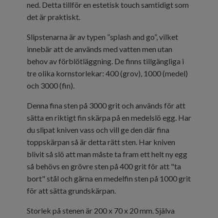
ned. Detta tillför en estetisk touch samtidigt som
det är praktiskt.
Slipstenarna är av typen ”splash and go”, vilket
innebär att de används med vatten men utan
behov av förblötläggning. De finns tillgängliga i
tre olika kornstorlekar: 400 (grov), 1000 (medel)
och 3000 (fin).
Denna fina sten på 3000 grit och används för att
sätta en riktigt fin skärpa på en medelslö egg. Har
du slipat kniven vass och vill ge den där fina
toppskärpan så är detta rätt sten. Har kniven
blivit så slö att man måste ta fram ett helt ny egg
så behövs en grövre sten på 400 grit för att "ta
bort" stål och gärna en medelfin sten på 1000 grit
för att sätta grundskärpan.
Storlek på stenen är 200 x 70 x 20 mm. Själva