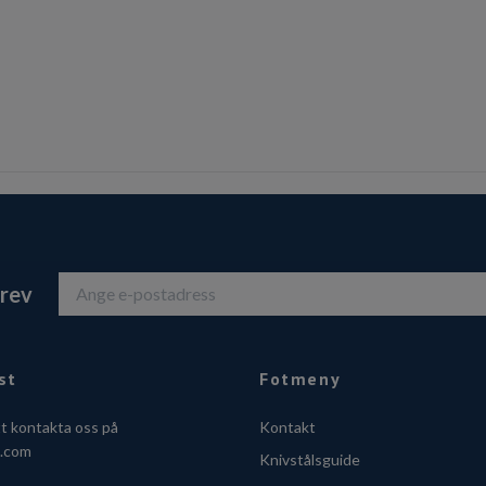
brev
st
Fotmeny
tt kontakta oss på
Kontakt
o.com
Knivstålsguide