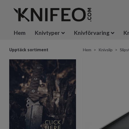
Hem
Knivtyper
Knivförvaring
Kn
Upptäck sortiment
Hem
Knivslip
Slips