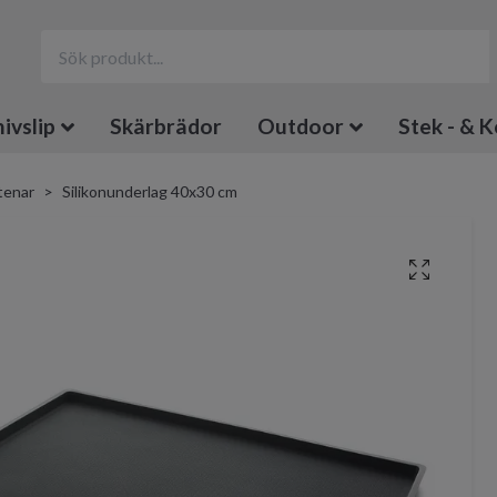
ivslip
Skärbrädor
Outdoor
Stek - & K
tenar
Silikonunderlag 40x30 cm