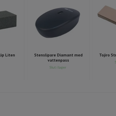
ip Liten
Stenslipare Diamant med
Tojiro St
vattenpass
Slut i lager