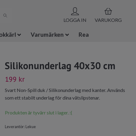
0
LOGGA IN
VARUKORG
okkärl
Varumärken
Rea
Silikonunderlag 40x30 cm
199 kr
Svart Non-Spill duk / Silikonunderlag med kanter. Används
som ett stabilt underlag för dina våtslipstenar.
Produkten är tyvärr slut i lager. :(
Leverantör:
Lekue