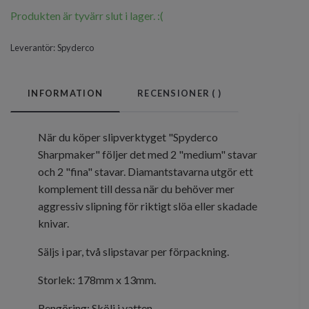
Produkten är tyvärr slut i lager. :(
Leverantör:
Spyderco
INFORMATION
RECENSIONER (
)
När du köper slipverktyget "Spyderco
Sharpmaker" följer det med 2 "medium" stavar
och 2 "fina" stavar. Diamantstavarna utgör ett
komplement till dessa när du behöver mer
aggressiv slipning för riktigt slöa eller skadade
knivar.
Säljs i par, två slipstavar per förpackning.
Storlek: 178mm x 13mm.
Rengöring: Skölj i vatten.