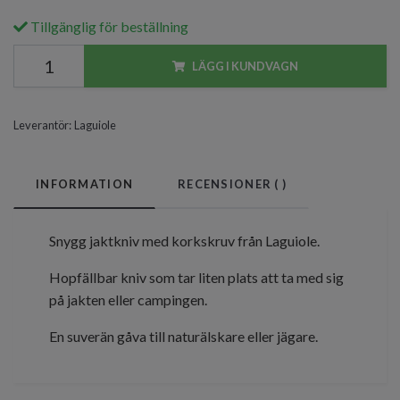
Tillgänglig för beställning
LÄGG I KUNDVAGN
Leverantör:
Laguiole
INFORMATION
RECENSIONER (
)
Snygg jaktkniv med korkskruv från Laguiole.
Hopfällbar kniv som tar liten plats att ta med sig
på jakten eller campingen.
En suverän gåva till naturälskare eller jägare.