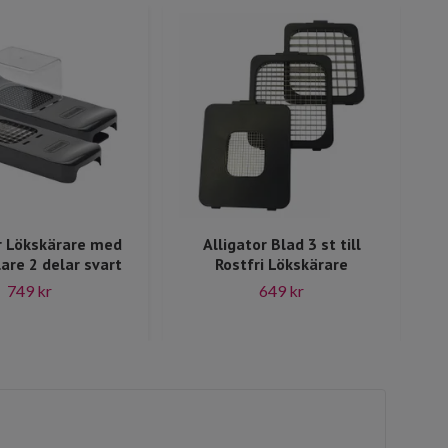
r Lökskärare med
Alligator Blad 3 st till
re 2 delar svart
Rostfri Lökskärare
749 kr
649 kr