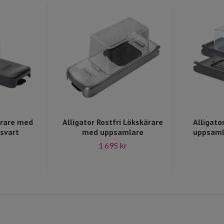
ärare med
Alligator Rostfri Lökskärare
Alligato
svart
med uppsamlare
uppsamla
1 695 kr