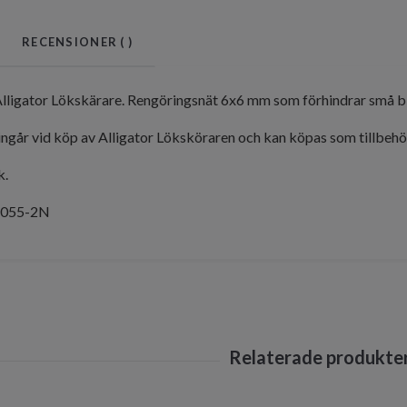
RECENSIONER (
)
n Alligator Lökskärare. Rengöringsnät 6x6 mm som förhindrar små bit
ngår vid köp av Alligator Löksköraren och kan köpas som tillbehö
k.
1055-2N