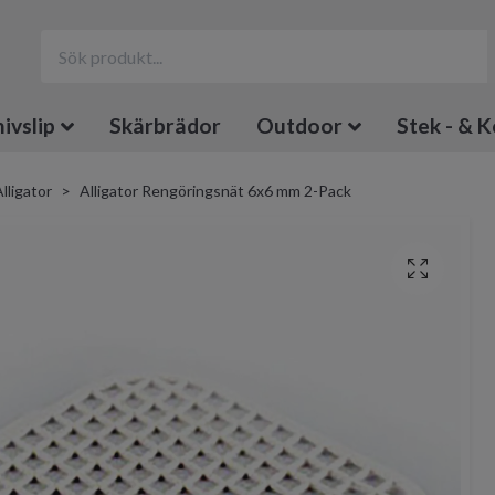
ivslip
Skärbrädor
Outdoor
Stek - & K
lligator
Alligator Rengöringsnät 6x6 mm 2-Pack