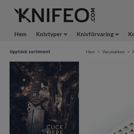
Hem
Knivtyper
Knivförvaring
Kn
Upptäck sortiment
Hem
Varumärken
A