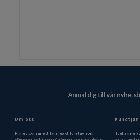
Anmäl dig till vår nyhets
Om oss
Kundtjän
Knifeo.com är ett familjeägt företag som
Tveka inte a
sätter en av kökets viktigaste redskap i fokus,
hello@knife