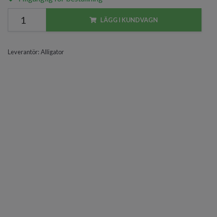
LÄGG I KUNDVAGN
Leverantör:
Alligator