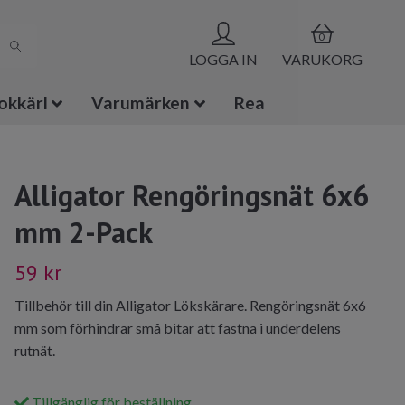
0
LOGGA IN
VARUKORG
okkärl
Varumärken
Rea
Alligator Rengöringsnät 6x6
mm 2-Pack
59 kr
Tillbehör till din Alligator Lökskärare. Rengöringsnät 6x6
mm som förhindrar små bitar att fastna i underdelens
rutnät.
Tillgänglig för beställning