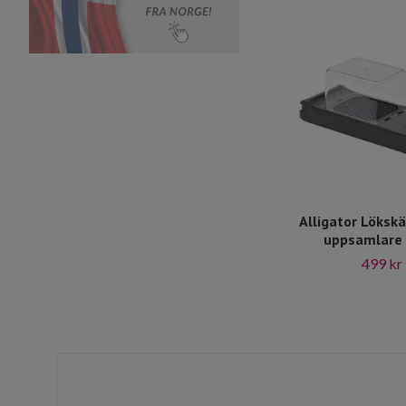
Alligator Löksk
uppsamlare 
499 kr