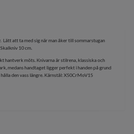
. Lätt att ta med sig när man åker till sommarstugan
. Skalkniv 10 cm.
kt hantverk möts. Knivarna är stilrena, klassiska och
 mark, medans handtaget ligger perfekt i handen på grund
ch hålla den vass längre. Kärnstål: X50CrMoV15