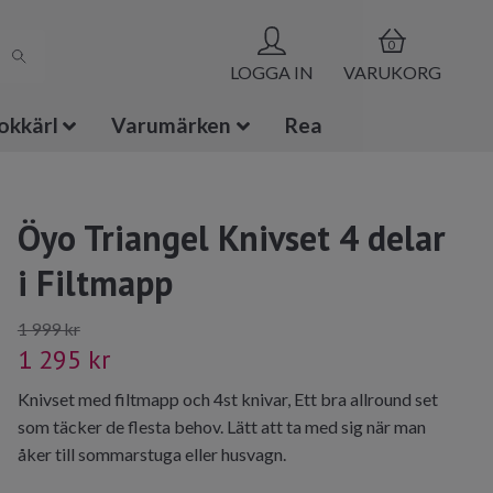
0
LOGGA IN
VARUKORG
okkärl
Varumärken
Rea
Öyo Triangel Knivset 4 delar
i Filtmapp
1 999 kr
1 295 kr
Knivset med filtmapp och 4st knivar, Ett bra allround set
som täcker de flesta behov. Lätt att ta med sig när man
åker till sommarstuga eller husvagn.