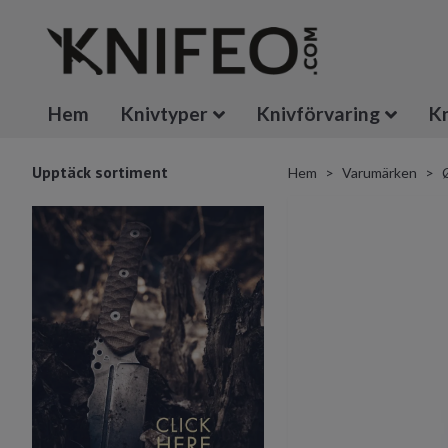
Hem
Knivtyper
Knivförvaring
Kn
Upptäck sortiment
Hem
Varumärken