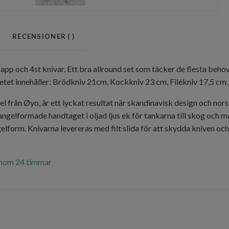
RECENSIONER (
)
app och 4st knivar, Ett bra allround set som täcker de flesta behov
Setet innehåller: Brödkniv 21cm, Kockkniv 23 cm, Filékniv 17,5 cm
l från Øyo, är ett lyckat resultat när skandinavisk design och nors
riangelformade handtaget i oljad ljus ek för tankarna till skog och
ngelform. Knivarna levereras med filt slida för att skydda kniven o
inom 24 timmar