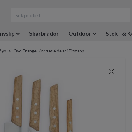
ivslip
Skärbrädor
Outdoor
Stek - & K
Øyo
Öyo Triangel Knivset 4 delar i Filtmapp