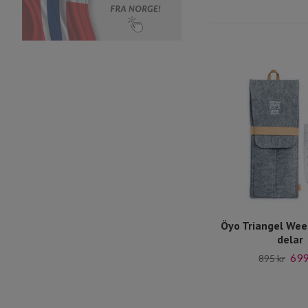
Öyo Triangel Wee
delar
699
895 kr