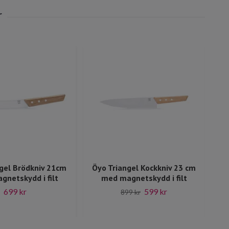
gel Brödkniv 21cm
Öyo Triangel Kockkniv 23 cm
Öy
netskydd i filt
med magnetskydd i filt
699 kr
599 kr
899 kr