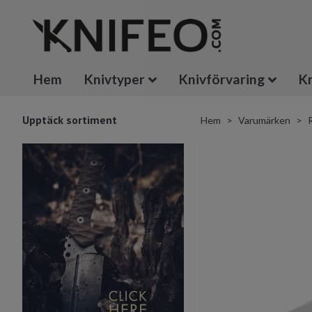
Hem
Knivtyper
Knivförvaring
Kn
Upptäck sortiment
Hem
Varumärken