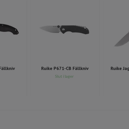
ällkniv
Ruike P671-CB Fällkniv
Ruike Ja
Slut i lager