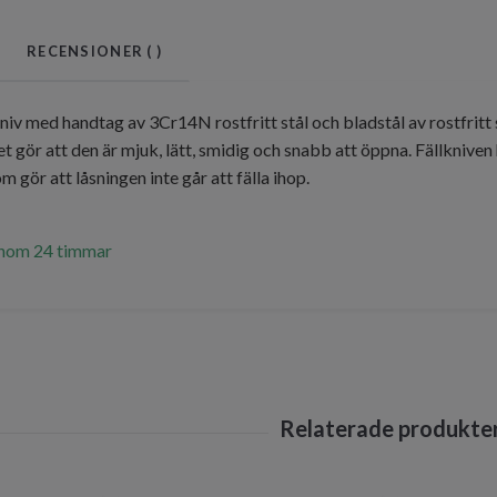
RECENSIONER (
)
kniv med handtag av 3Cr14N rostfritt stål och bladstål av rostfritt 
t gör att den är mjuk, lätt, smidig och snabb att öppna. Fällkniven
 gör att låsningen inte går att fälla ihop.
inom 24 timmar