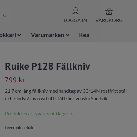
0
LOGGA IN
VARUKORG
okkärl
Varumärken
Rea
Ruike P128 Fällkniv
799 kr
21,7 cm lång fällkniv med handtag av 3Cr14N rostfritt stål
och bladstål av rostfritt stål från svenska Sandvik.
Produkten är tyvärr slut i lager. :(
Leverantör:
Ruike