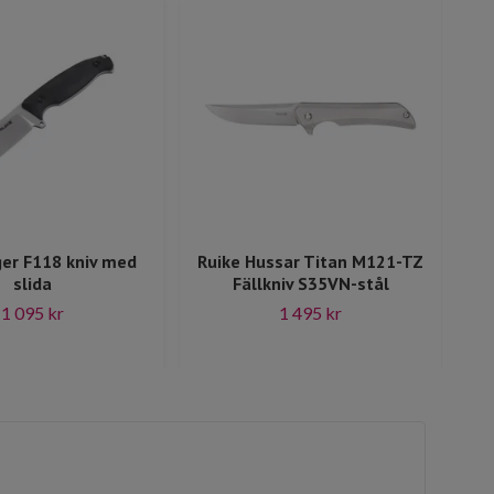
ger F118 kniv med
Ruike Hussar Titan M121-TZ
slida
Fällkniv S35VN-stål
1 095 kr
1 495 kr