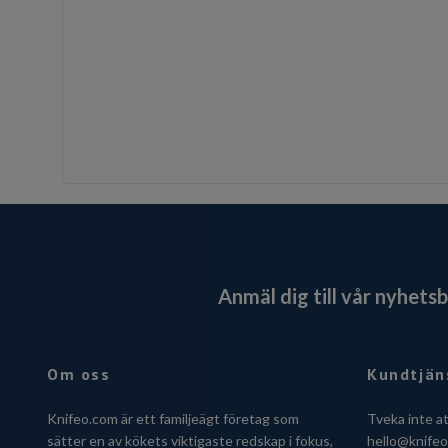
Anmäl dig till vår nyhets
Om oss
Kundtjän
Knifeo.com är ett familjeägt företag som
Tveka inte a
sätter en av kökets viktigaste redskap i fokus,
hello@knife