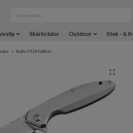
ivslip
Skärbrädor
Outdoor
Stek - & K
Ruike
Ruike P128 Fällkniv