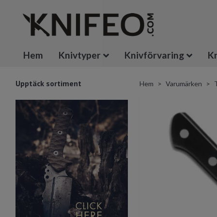
Hem
Knivtyper
Knivförvaring
Kn
Upptäck sortiment
Hem
Varumärken
T