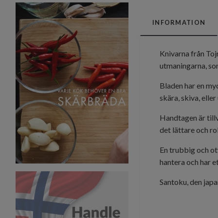
INFORMATION
Knivarna från Toj
utmaningarna, som 
Bladen har en myck
skära, skiva, ell
Handtagen är till
det lättare och ro
En trubbig och oty
hantera och har e
Santoku
, den jap