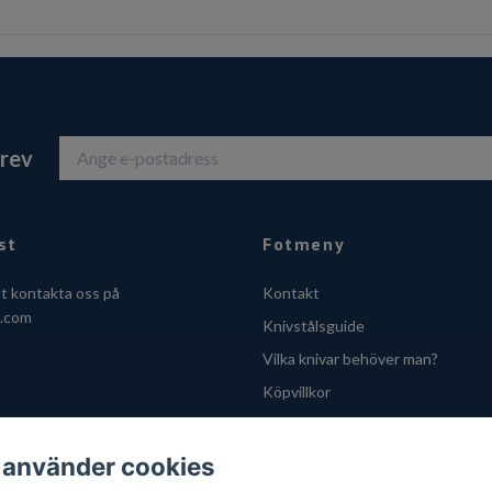
brev
st
Fotmeny
tt kontakta oss på
Kontakt
o.com
Knivstålsguide
Vilka knivar behöver man?
Köpvillkor
Integritetsskyddspolicy
Cookies
 använder cookies
VOEC - Handle fra Norge