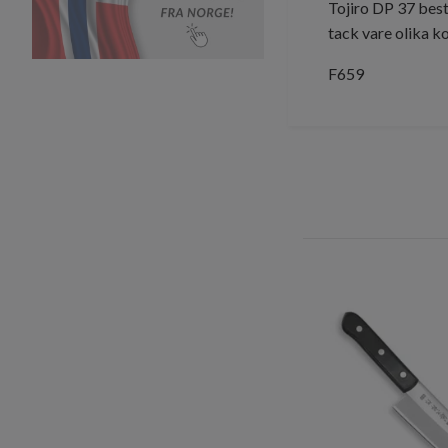
Tojiro DP 37
best
tack vare olika k
F659