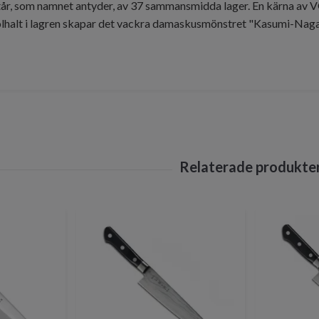
år, som namnet antyder, av 37 sammansmidda lager. En kärna av V
olhalt i lagren skapar det vackra damaskusmönstret "Kasumi-Nagas