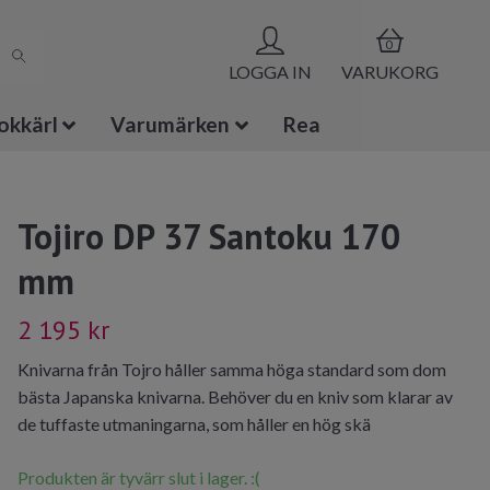
0
LOGGA IN
VARUKORG
okkärl
Varumärken
Rea
Tojiro DP 37 Santoku 170
mm
2 195 kr
Knivarna från Tojro håller samma höga standard som dom
bästa Japanska knivarna. Behöver du en kniv som klarar av
de tuffaste utmaningarna, som håller en hög skä
Produkten är tyvärr slut i lager. :(