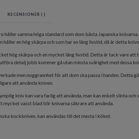
RECENSIONER (
)
ro håller samma höga standard som dom bästa Japanska knivarna. 
håller en hög skärpa och som har en lång livstid, då är detta knive
et hög skärpa och en mycket lång livstid. Detta är tack vare att bla
er utföra detalj jobb kommer gå utan minsta svårighet med dessa kni
verkade men noggrannhet för att dom ska passa i handen. Detta gör
ligare att använda kniven.
mplig kniv kan vara farlig att använda, man kan enkelt slinta och s
tt mycket vasst blad blir knivarna säkrare att använda.
anska kockkniven, kan användas till det mesta i köket.