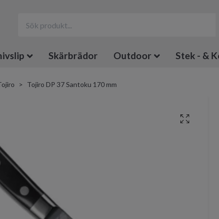
ivslip
Skärbrädor
Outdoor
Stek - & K
ojiro
Tojiro DP 37 Santoku 170 mm