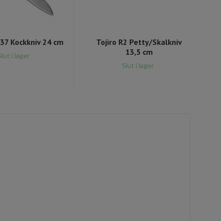
 37 Kockkniv 24 cm
Tojiro R2 Petty/Skalkniv
T
13,5 cm
Slut i lager
Slut i lager