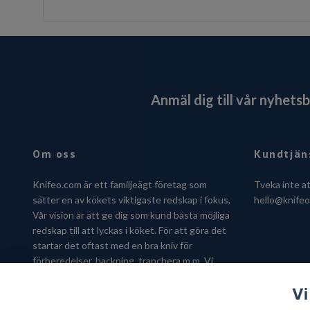
Anmäl dig till vår nyhets
Om oss
Kundtjän
Knifeo.com är ett familjeägt företag som
Tveka inte a
sätter en av kökets viktigaste redskap i fokus,
hello@knife
Vår vision är att ge dig som kund bästa möjliga
redskap till att lyckas i köket. För att göra det
startar det oftast med en bra kniv för
förberedelser, hackning, tranchera m.m. Vi
hjälper dig gärna att hitta kniven som passar
Vi
just dig.