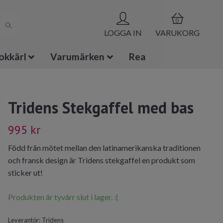
0
LOGGA IN
VARUKORG
okkärl
Varumärken
Rea
Tridens Stekgaffel med bas
995 kr
Född från mötet mellan den latinamerikanska traditionen
och fransk design är Tridens stekgaffel en produkt som
sticker ut!
Produkten är tyvärr slut i lager. :(
Leverantör:
Tridens