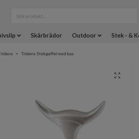
ivslip
Skärbrädor
Outdoor
Stek - & K
Tridens
Tridens Stekgaffel med bas