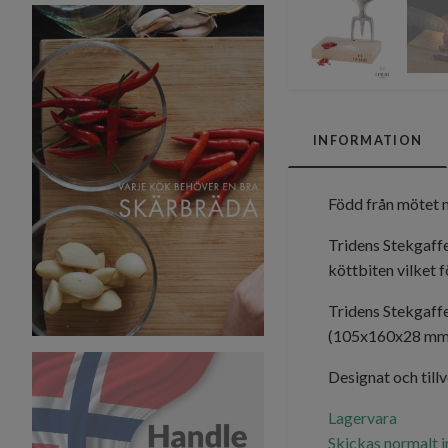
INFORMATION
Född från mötet m
Tridens Stekgaffe
köttbiten vilket f
Tridens Stekgaffel
(105x160x28 mm) m
Designat och tillv
Lagervara
Skickas normalt 