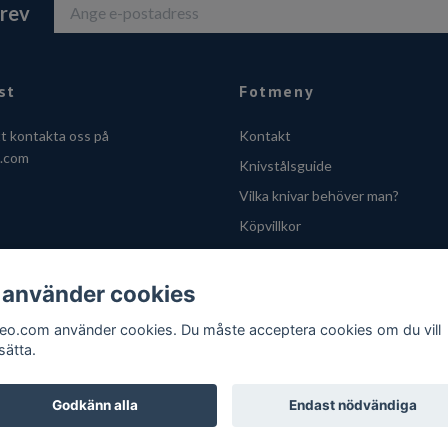
brev
st
Fotmeny
tt kontakta oss på
Kontakt
o.com
Knivstålsguide
Vilka knivar behöver man?
Köpvillkor
Integritetsskyddspolicy
Cookies
 använder cookies
VOEC - Handle fra Norge
feo.com använder cookies. Du måste acceptera cookies om du vill
sätta.
Godkänn alla
Endast nödvändiga