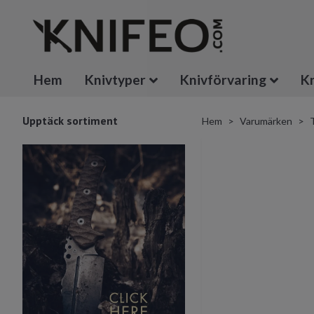
Hem
Knivtyper
Knivförvaring
Kn
Upptäck sortiment
Hem
Varumärken