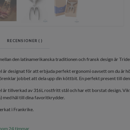
RECENSIONER (
)
ellan den latinamerikanska traditionen och fransk design är Tride
l är designat för att erbjuda perfekt ergonomi oavsett om du är hög
örenklar jobbet att dela upp din köttbit. En perfekt present till de
 är tillverkad av 316L rostfritt stål och har ett borstat design. V
ed hål till dina favoritkrydder.
erkat i Frankrike.
inom 24 timmar