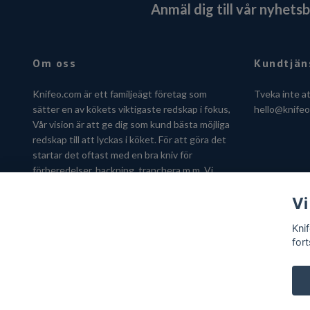
Anmäl dig till vår nyhets
Om oss
Kundtjän
Knifeo.com är ett familjeägt företag som
Tveka inte a
sätter en av kökets viktigaste redskap i fokus,
hello@knife
Vår vision är att ge dig som kund bästa möjliga
redskap till att lyckas i köket. För att göra det
startar det oftast med en bra kniv för
förberedelser, hackning, tranchera m.m. Vi
hjälper dig gärna att hitta kniven som passar
Vi
just dig.
Kni
fort
© 2026 Knifeo.com