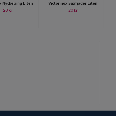
x Nyckelring Liten
Victorinox Saxfjäder Liten
Vi
20 kr
20 kr