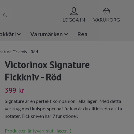
0
LOGGA IN
VARUKORG
okkärl
Varumärken
Rea
nature Fickkniv - Röd
Victorinox Signature
Fickkniv - Röd
399 kr
Signature är en perfekt kompanion i alla lägen. Med detta
verktyg med kulspetspenna i fickan är du alltid redo att ta
notater. Fickkniven har 7 funktioner.
Produkten är tyvärr slut i lager. :(