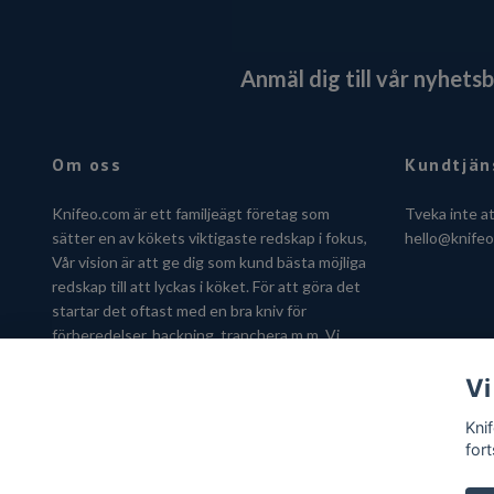
Anmäl dig till vår nyhets
Om oss
Kundtjän
Knifeo.com är ett familjeägt företag som
Tveka inte a
sätter en av kökets viktigaste redskap i fokus,
hello@knife
Vår vision är att ge dig som kund bästa möjliga
redskap till att lyckas i köket. För att göra det
startar det oftast med en bra kniv för
förberedelser, hackning, tranchera m.m. Vi
hjälper dig gärna att hitta kniven som passar
Vi
just dig.
Kni
fort