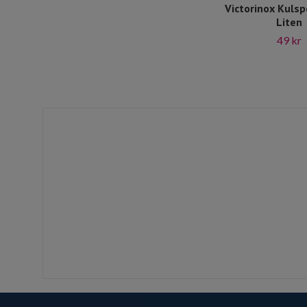
Victorinox Kuls
Liten
49 kr