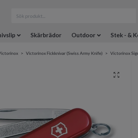
ivslip
Skärbrädor
Outdoor
Stek - & K
Victorinox
Victorinox Fickknivar (Swiss Army Knife)
Victorinox Sig