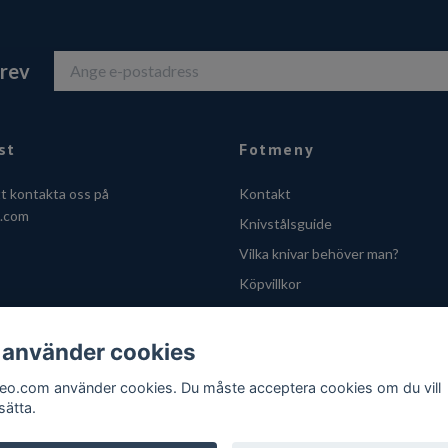
brev
st
Fotmeny
tt kontakta oss på
Kontakt
o.com
Knivstålsguide
Vilka knivar behöver man?
Köpvillkor
Integritetsskyddspolicy
Cookies
 använder cookies
VOEC - Handle fra Norge
feo.com använder cookies. Du måste acceptera cookies om du vill
sätta.