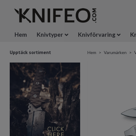
Hem
Knivtyper
Knivförvaring
Kn
Upptäck sortiment
Hem
Varumärken