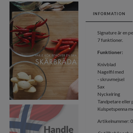
INFORMATION
Signature är en p
7 funktioner.
Funktioner:
Knivblad
Nagelfil med
- skruvmejsel
Sax
Nyckelring
Tandpetare eller 
Kulspetspenna me
Artikelnummer: 