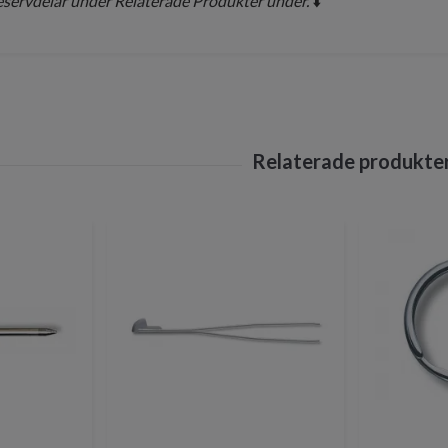
reservdelar under Relaterade Produkter under.
⬇️