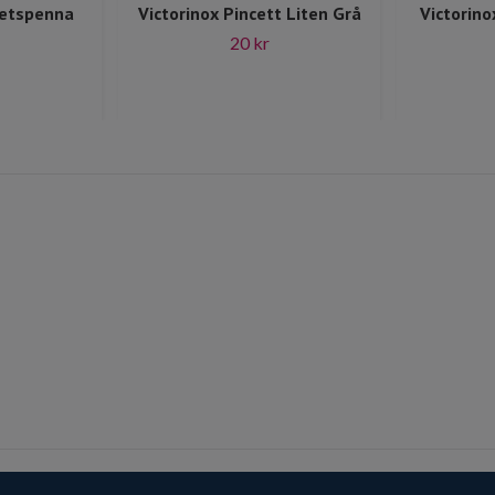
petspenna
Victorinox Pincett Liten Grå
Victorino
20 kr