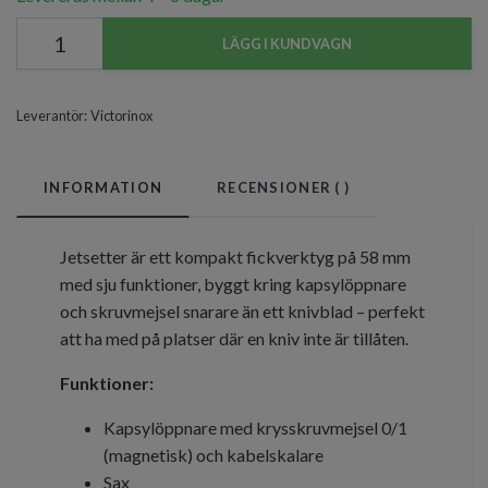
LÄGG I KUNDVAGN
Leverantör:
Victorinox
INFORMATION
RECENSIONER (
)
Jetsetter är ett kompakt fickverktyg på 58 mm
med sju funktioner, byggt kring kapsylöppnare
och skruvmejsel snarare än ett knivblad – perfekt
att ha med på platser där en kniv inte är tillåten.
Funktioner:
Kapsylöppnare med krysskruvmejsel 0/1
(magnetisk) och kabelskalare
Sax