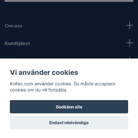
Om oss
Kundtjänst
Fotmeny
Vi använder cookies
Sociala medier
Knifeo.com använder cookies. Du måste acceptera
cookies om du vill fortsätta.
Godkänn alla
© 2026 Knifeo.com
Endast nödvändiga