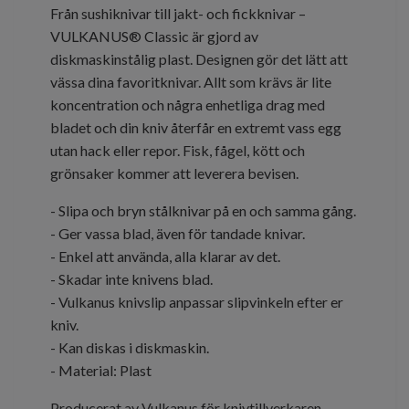
Från sushiknivar till jakt- och fickknivar –
VULKANUS® Classic är gjord av
diskmaskinstålig plast. Designen gör det lätt att
vässa dina favoritknivar. Allt som krävs är lite
koncentration och några enhetliga drag med
bladet och din kniv återfår en extremt vass egg
utan hack eller repor. Fisk, fågel, kött och
grönsaker kommer att leverera bevisen.
- Slipa och bryn stålknivar på en och samma gång.
- Ger vassa blad, även för tandade knivar.
- Enkel att använda, alla klarar av det.
- Skadar inte knivens blad.
- Vulkanus knivslip anpassar slipvinkeln efter er
kniv.
- Kan diskas i diskmaskin.
- Material: Plast
Producerat av Vulkanus för knivtillverkaren