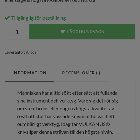
Tillgänglig för beställning
LÄGG I KUNDVAGN
Leverantör:
Arcos
INFORMATION
RECENSIONER (
)
Människan har alltid sökt efter sätt att fullända
sina instrument och verktyg. Vare sig det rör sig
om sten, brons eller dagens högsta kvalitet av
rostfritt stål, har vässade knivar alltid varit ett
oumbärligt verktyg. Idag tar VULKANUS®
knivslipar denna strävan till den högsta nivån.