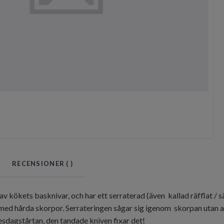
RECENSIONER (
)
av kökets basknivar, och har ett serraterad (även kallad räfflat / 
ed hårda skorpor. Serrateringen sågar sig igenom skorpan utan at
esdagstårtan, den tandade kniven fixar det!