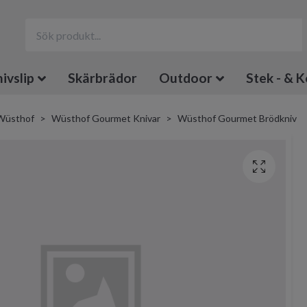
ivslip
Skärbrädor
Outdoor
Stek - & K
Wüsthof
Wüsthof Gourmet Knivar
Wüsthof Gourmet Brödkniv