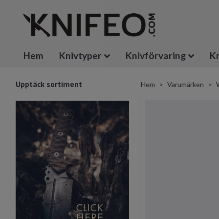
Hem
Knivtyper
Knivförvaring
Kn
Upptäck sortiment
Hem
Varumärken