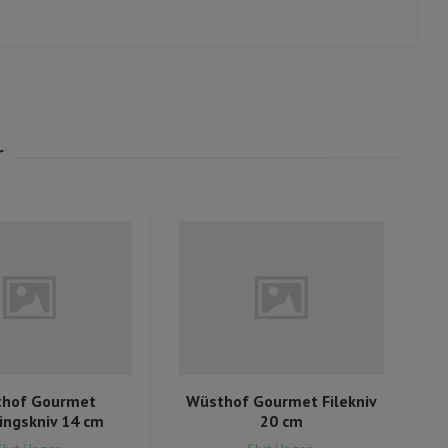
hof Gourmet
Wüsthof Gourmet Filekniv
W
ingskniv 14 cm
20 cm