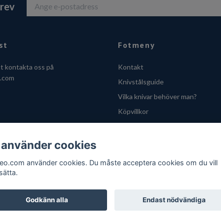
brev
st
Fotmeny
tt kontakta oss på
Kontakt
o.com
Knivstålsguide
Vilka knivar behöver man?
Köpvillkor
Integritetsskyddspolicy
Cookies
 använder cookies
VOEC - Handle fra Norge
feo.com använder cookies. Du måste acceptera cookies om du vill
sätta.
Godkänn alla
Endast nödvändiga