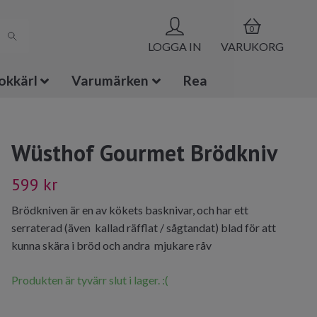
0
LOGGA IN
VARUKORG
okkärl
Varumärken
Rea
Wüsthof Gourmet Brödkniv
599 kr
Brödkniven är en av kökets basknivar, och har ett
serraterad (även kallad räfflat / sågtandat) blad för att
kunna skära i bröd och andra mjukare råv
Produkten är tyvärr slut i lager. :(