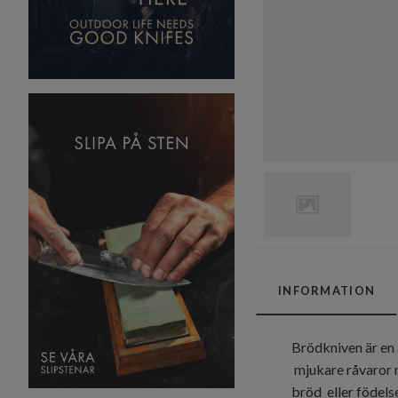
INFORMATION
Brödkniven är en 
mjukare råvaror m
bröd eller födels