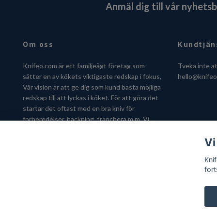
Anmäl dig till vår nyhets
Om oss
Kundtjän
Knifeo.com är ett familjeägt företag som
Tveka inte a
sätter en av kökets viktigaste redskap i fokus,
hello@knife
Vår vision är att ge dig som kund bästa möjliga
redskap till att lyckas i köket. För att göra det
startar det oftast med en bra kniv för
förberedelser, hackning, tranchera m.m. Vi
hjälper dig gärna att hitta kniven som passar
Vi
just dig.
Kni
fort
© 2026 Knifeo.com