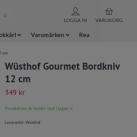
0
LOGGA IN
VARUKORG
okkärl
Varumärken
Rea
2 cm
Wüsthof Gourmet Bordkniv
12 cm
349 kr
Produkten är tyvärr slut i lager. :(
Leverantör:
Wüsthof