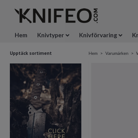
Hem
Knivtyper
Knivförvaring
Kn
Upptäck sortiment
Hem
Varumärken