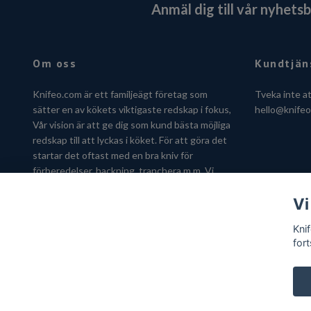
Anmäl dig till vår nyhets
Om oss
Kundtjän
Knifeo.com är ett familjeägt företag som
Tveka inte a
sätter en av kökets viktigaste redskap i fokus,
hello@knife
Vår vision är att ge dig som kund bästa möjliga
redskap till att lyckas i köket. För att göra det
startar det oftast med en bra kniv för
förberedelser, hackning, tranchera m.m. Vi
hjälper dig gärna att hitta kniven som passar
Vi
just dig.
Kni
fort
© 2026 Knifeo.com