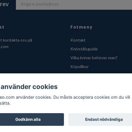
brev
st
Fotmeny
tt kontakta oss på
Kontakt
o.com
Knivstålsguide
Vilka knivar behöver man?
Köpvillkor
Integritetsskyddspolicy
Cookies
 använder cookies
VOEC - Handle fra Norge
feo.com använder cookies. Du måste acceptera cookies om du vill
sätta.
Godkänn alla
Endast nödvändiga