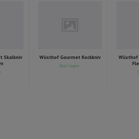
 Skalkniv
Wüsthof Gourmet Kockkniv
Wüsthof 
cm
Fle
Slut i lager
r