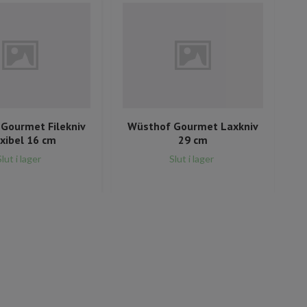
Gourmet Filekniv
Wüsthof Gourmet Laxkniv
xibel 16 cm
29 cm
Slut i lager
Slut i lager