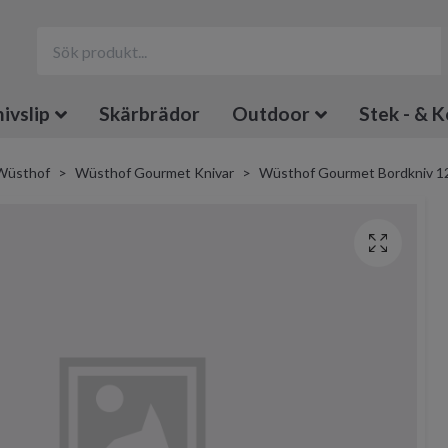
ivslip
Skärbrädor
Outdoor
Stek - & K
Wüsthof
Wüsthof Gourmet Knivar
Wüsthof Gourmet Bordkniv 1