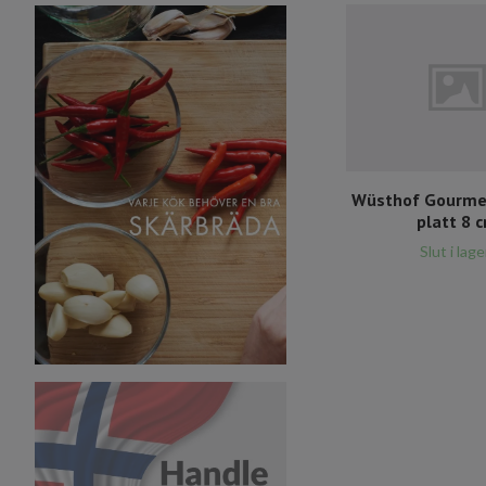
Wüsthof Gourmet
platt 8 
Slut i lage