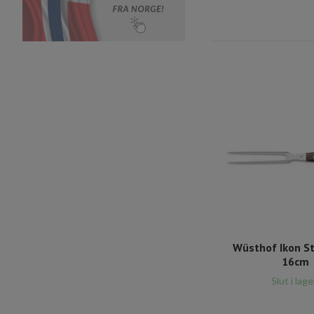
Wüsthof Ikon S
16cm
Slut i lage