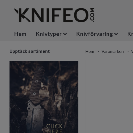
Hem
Knivtyper
Knivförvaring
Kn
Upptäck sortiment
Hem
Varumärken