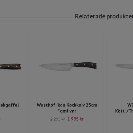
tekgaffel
Wusthof Ikon Kockkniv 23cm
Wü
*gml vnr
Kött-/T
1 995 kr
r
2 295 kr