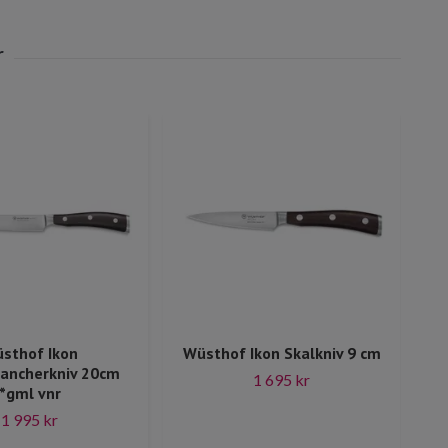
sthof Ikon
Wüsthof Ikon Skalkniv 9 cm
rancherkniv 20cm
1 695 kr
*gml vnr
1 995 kr