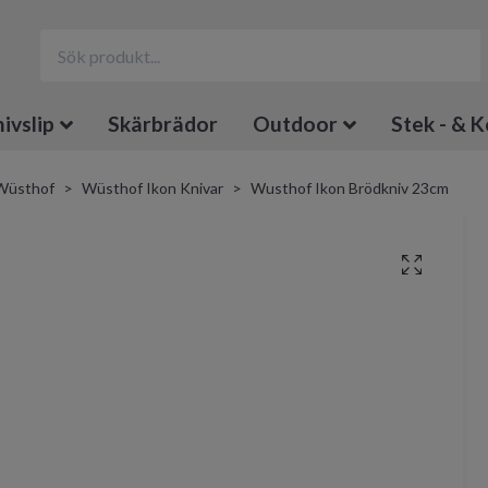
ivslip
Skärbrädor
Outdoor
Stek - & K
Wüsthof
Wüsthof Ikon Knivar
Wusthof Ikon Brödkniv 23cm