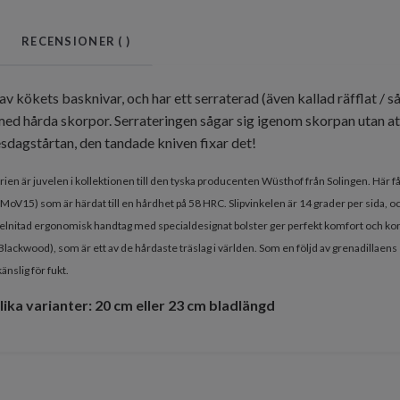
RECENSIONER (
)
av kökets basknivar, och har ett serraterad (även kallad räfflat / s
ed hårda skorpor. Serrateringen sågar sig igenom skorpan utan at
esdagstårtan, den tandade kniven fixar det!
ien är juvelen i kollektionen till den tyska producenten Wüsthof från Solingen. Här få
CrMoV15) som är härdat till en hårdhet på 58 HRC. Slipvinkelen är 14 grader per sida,
ppelnitad ergonomisk handtag med specialdesignat bolster ger perfekt komfort och kont
 Blackwood), som är ett av de hårdaste träslag i världen. Som en följd av grenadillaen
änslig för fukt.
olika varianter: 20 cm eller 23 cm bladlängd