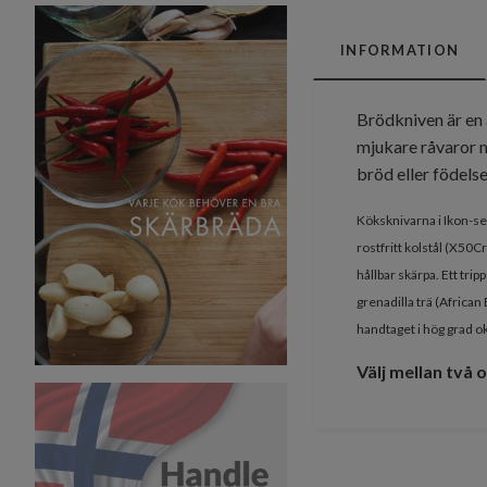
INFORMATION
Brödkniven är en 
mjukare råvaror m
bröd eller födels
Köksknivarna i Ikon-ser
rostfritt kolstål (X50
hållbar skärpa.
Ett tri
grenadilla trä (African
handtaget i hög grad ok
Välj mellan två 