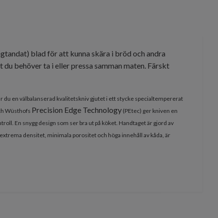
ågtandat) blad för att kunna skära i bröd och andra
t du behöver ta i eller pressa samman maten. Färskt
r du en välbalanserad kvalitetskniv gjutet i ett stycke specialtempererat
Precision Edge Technology
 och Wüsthofs
(PEtec)
ger kniven en
roll. En snygg design som ser bra ut på köket. Handtaget är gjord av
s extrema densitet, minimala porositet och höga innehåll av kåda, är