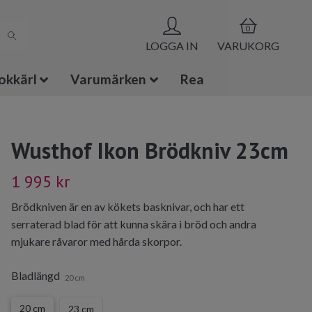
0
LOGGA IN
VARUKORG
okkärl
Varumärken
Rea
Wusthof Ikon Brödkniv 23cm
1 995 kr
Brödkniven är en av kökets basknivar, och har ett
serraterad blad för att kunna skära i bröd och andra
mjukare råvaror med hårda skorpor.
Bladlängd
20 cm
20 cm
23 cm