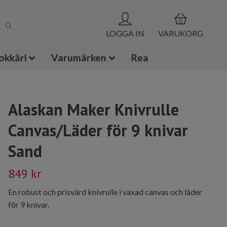
0
LOGGA IN
VARUKORG
okkärl
Varumärken
Rea
Alaskan Maker Knivrulle
Canvas/Läder för 9 knivar
Sand
849 kr
En robust och prisvärd knivrulle i vaxad canvas och läder
för 9 knivar.