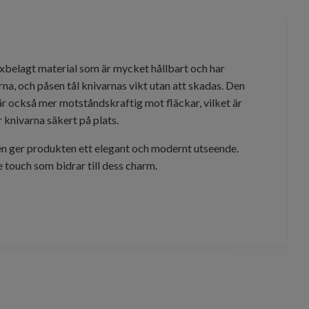
axbelagt material som är mycket hållbart och har
na, och påsen tål knivarnas vikt utan att skadas. Den
är också mer motståndskraftig mot fläckar, vilket är
 knivarna säkert på plats.
uken ger produkten ett elegant och modernt utseende.
e touch som bidrar till dess charm.