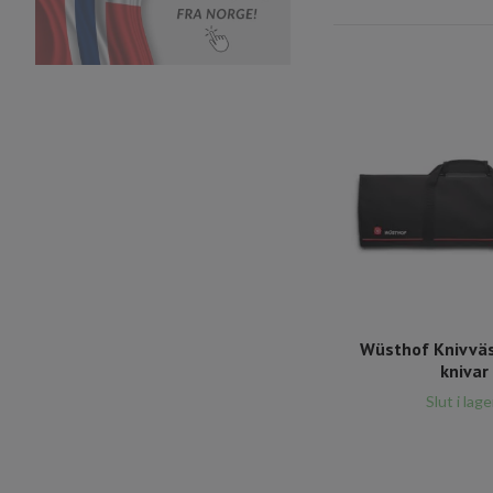
Wüsthof Knivväs
knivar
Slut i lage