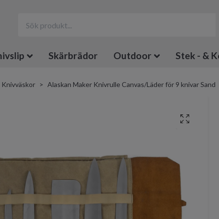
ivslip
Skärbrädor
Outdoor
Stek - & K
Knivväskor
Alaskan Maker Knivrulle Canvas/Läder för 9 knivar Sand