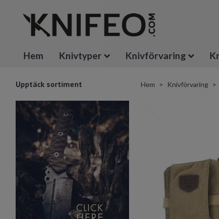
Hem
Knivtyper
Knivförvaring
Kn
Upptäck sortiment
Hem
Knivförvaring