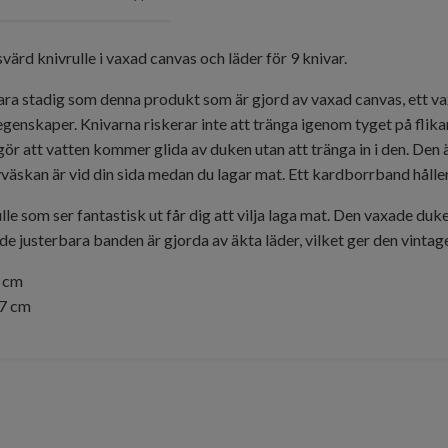
värd knivrulle i vaxad canvas och läder för 9 knivar.
vara stadig som denna produkt som är gjord av vaxad canvas, ett v
genskaper. Knivarna riskerar inte att tränga igenom tyget på flikar
ör att vatten kommer glida av duken utan att tränga in i den. Den 
väskan är vid din sida medan du lagar mat. Ett kardborrband håller
ulle som ser fantastisk ut får dig att vilja laga mat. Den vaxade d
de justerbara banden är gjorda av äkta läder, vilket ger den vintag
1 cm
37 cm