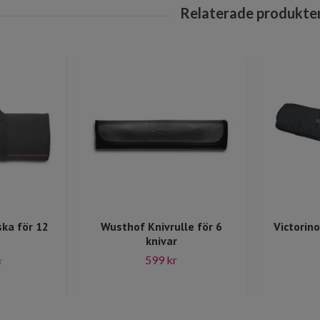
ka för 12
Wusthof Knivrulle för 6
Victorin
knivar
599 kr
r