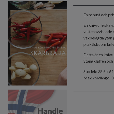
En robust och pris
En knivrulle ska 
vattenavvisande e
vaxbelagda ytan g
praktiskt om kniv
Detta är en knivr
Stängklaffen och 
Storlek: 38,5 x 6
Max knivlängd: 