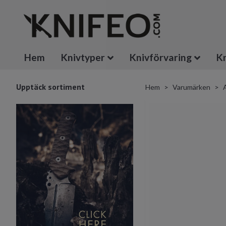
Hem
Knivtyper
Knivförvaring
Kn
Upptäck sortiment
Hem
Varumärken