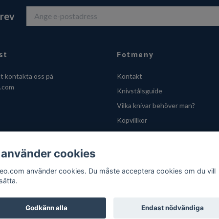
brev
st
Fotmeny
tt kontakta oss på
Kontakt
o.com
Knivstålsguide
Vilka knivar behöver man?
Köpvillkor
Integritetsskyddspolicy
Cookies
 använder cookies
VOEC - Handle fra Norge
feo.com använder cookies. Du måste acceptera cookies om du vill
sätta.
Godkänn alla
Endast nödvändiga