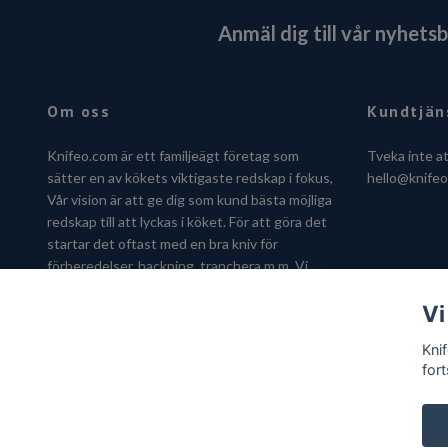
Anmäl dig till vår nyhets
Om oss
Kundtjän
Knifeo.com är ett familjeägt företag som
Tveka inte a
sätter en av kökets viktigaste redskap i fokus,
hello@knife
Vår vision är att ge dig som kund bästa möjliga
redskap till att lyckas i köket. För att göra det
startar det oftast med en bra kniv för
förberedelser, hackning, tranchera m.m. Vi
hjälper dig gärna att hitta kniven som passar
Vi
just dig.
Kni
fort
© 2026 Knifeo.com