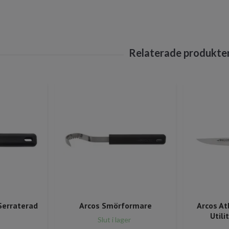
Serraterad
Arcos Smörformare
Arcos At
Utili
Slut i lager