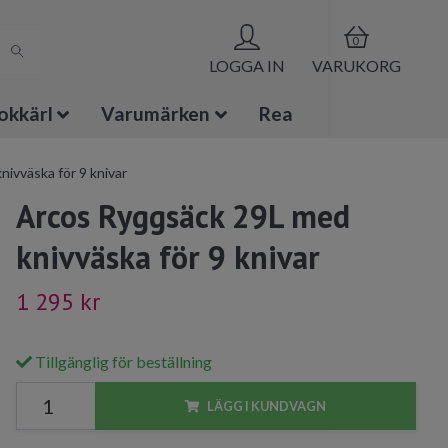
0
LOGGA IN
VARUKORG
okkärl
Varumärken
Rea
ivväska för 9 knivar
Arcos Ryggsäck 29L med
knivväska för 9 knivar
1 295 kr
Tillgänglig för beställning
LÄGG I KUNDVAGN