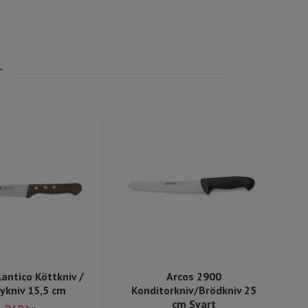
lantico Köttkniv /
Arcos 2900
A
tykniv 15,5 cm
Konditorkniv/Brödkniv 25
cm Svart