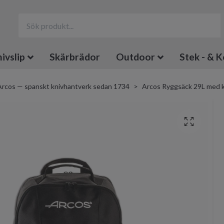
ivslip
Skärbrädor
Outdoor
Stek - & K
Arcos — spanskt knivhantverk sedan 1734
Arcos Ryggsäck 29L med kn