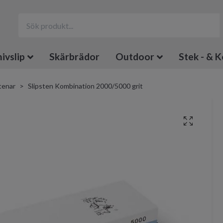
ivslip
Skärbrädor
Outdoor
Stek - & K
tenar
Slipsten Kombination 2000/5000 grit