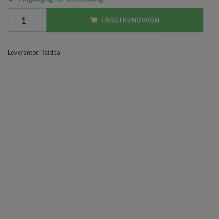
LÄGG I KUNDVAGN
Leverantör:
Taidea