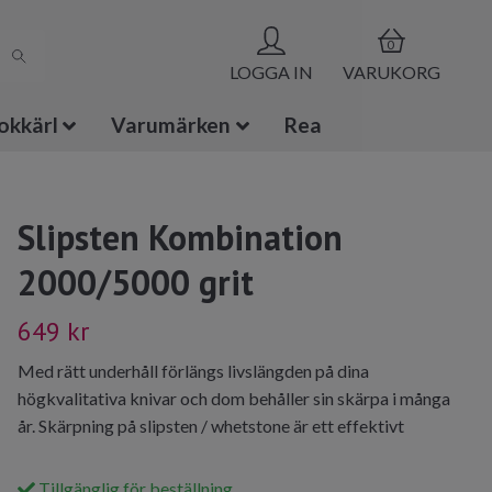
0
LOGGA IN
VARUKORG
okkärl
Varumärken
Rea
Slipsten Kombination
2000/5000 grit
649 kr
Med rätt underhåll förlängs livslängden på dina
högkvalitativa knivar och dom behåller sin skärpa i många
år. Skärpning på slipsten / whetstone är ett effektivt
Tillgänglig för beställning