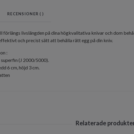
RECENSIONER (
)
l förlängs livslängden på dina högkvalitativa knivar och dom behåll
ffektivt och precist sätt att behålla rätt egg på din kniv.
on :
h superfin (J 2000/5000).
dd 6 cm, höjd 3 cm.
atten