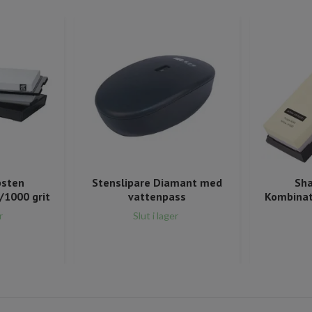
psten
Stenslipare Diamant med
Sha
/1000 grit
vattenpass
Kombinat
r
Slut i lager