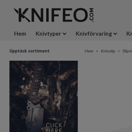
Hem
Knivtyper
Knivförvaring
Kn
Upptäck sortiment
Hem
Knivslip
Slips