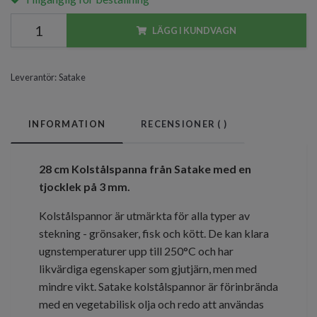
LÄGG I KUNDVAGN
Leverantör:
Satake
INFORMATION
RECENSIONER (
)
28 cm Kolstålspanna från Satake med en
tjocklek på 3 mm.
Kolstålspannor är utmärkta för alla typer av
stekning - grönsaker, fisk och kött. De kan klara
ugnstemperaturer upp till 250°C och har
likvärdiga egenskaper som gjutjärn, men med
mindre vikt. Satake kolstålspannor är förinbrända
med en vegetabilisk olja och redo att användas