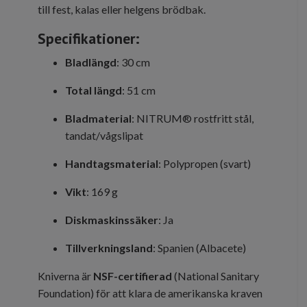
till fest, kalas eller helgens brödbak.
Specifikationer:
Bladlängd
: 30 cm
Total längd
: 51 cm
Bladmaterial
: NITRUM® rostfritt stål,
tandat/vågslipat
Handtagsmaterial
: Polypropen (svart)
Vikt
: 169 g
Diskmaskinssäker
: Ja
Tillverkningsland
: Spanien (Albacete)
Kniverna är
NSF-certifierad
(National Sanitary
Foundation) för att klara de amerikanska kraven