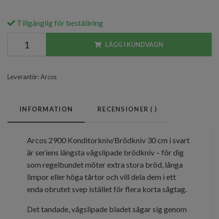
Tillgänglig för beställning
LÄGG I KUNDVAGN
Leverantör:
Arcos
INFORMATION
RECENSIONER (
)
Arcos 2900 Konditorkniv/Brödkniv 30 cm i svart
är seriens längsta vågslipade brödkniv – för dig
som regelbundet möter extra stora bröd, långa
limpor eller höga tårtor och vill dela dem i ett
enda obrutet svep istället för flera korta sågtag.
Det tandade, vågslipade bladet sågar sig genom