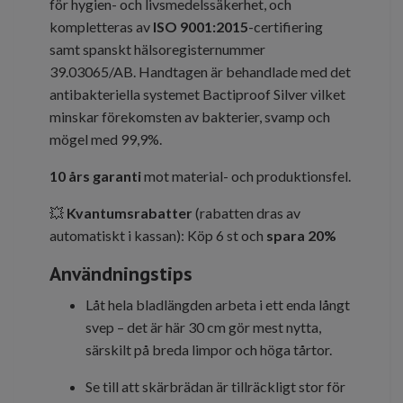
för hygien- och livsmedelssäkerhet, och
kompletteras av
ISO 9001:2015
-certifiering
samt spanskt hälsoregisternummer
39.03065/AB. Handtagen är behandlade med det
antibakteriella systemet Bactiproof Silver vilket
minskar förekomsten av bakterier, svamp och
mögel med 99,9%.
10 års garanti
mot material- och produktionsfel.
💥
Kvantumsrabatter
(rabatten dras av
automatiskt i kassan): Köp 6 st och
spara 20%
Användningstips
Låt hela bladlängden arbeta i ett enda långt
svep – det är här 30 cm gör mest nytta,
särskilt på breda limpor och höga tårtor.
Se till att skärbrädan är tillräckligt stor för