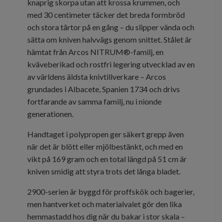
knaprig skorpa utan att krossa krummen, och
med 30 centimeter täcker det breda formbröd
och stora tårtor på en gång – du slipper vända och
sätta om kniven halvvägs genom snittet. Stålet är
hämtat från Arcos NITRUM®-familj, en
kväveberikad och rostfri legering utvecklad av en
av världens äldsta knivtillverkare – Arcos
grundades i Albacete, Spanien 1734 och drivs
fortfarande av samma familj, nu i nionde
generationen.
Handtaget i polypropen ger säkert grepp även
när det är blött eller mjölbestänkt, och med en
vikt på 169 gram och en total längd på 51 cm är
kniven smidig att styra trots det långa bladet.
2900-serien är byggd för proffskök och bagerier,
men hantverket och materialvalet gör den lika
hemmastadd hos dig när du bakar i stor skala –