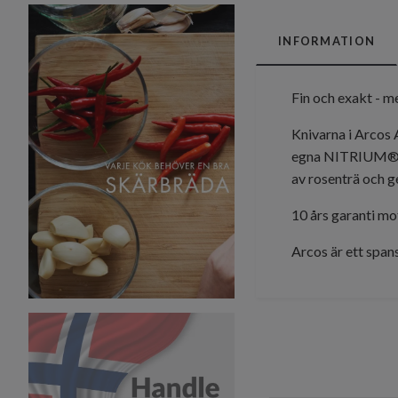
INFORMATION
Fin och exakt - me
Knivarna i Arcos A
egna NITRIUM®-st
av rosenträ och ge
10 års garanti mo
Arcos är ett spans