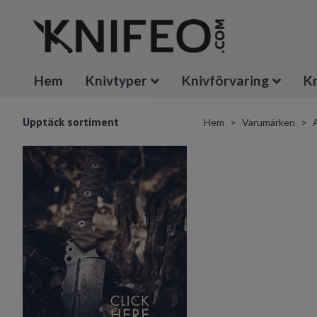
Hem
Knivtyper
Knivförvaring
Kn
Upptäck sortiment
Hem
Varumärken