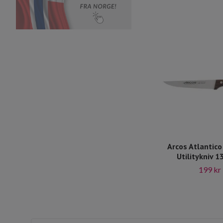
Arcos Atlantico 
Utilitykniv 1
199 kr