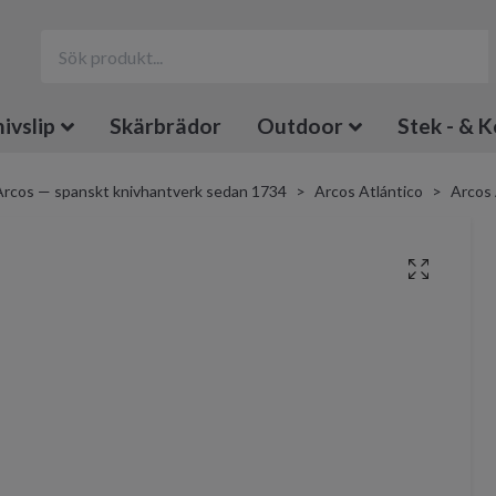
ivslip
Skärbrädor
Outdoor
Stek - & K
Arcos — spanskt knivhantverk sedan 1734
Arcos Atlántico
Arcos 