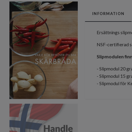
INFORMATION
Ersättnings slipmo
NSF-certifierad s
Slipmodulen finns
- Slipmodul 20 gr
- Slipmodul 15 gr
- Slipmodul för K