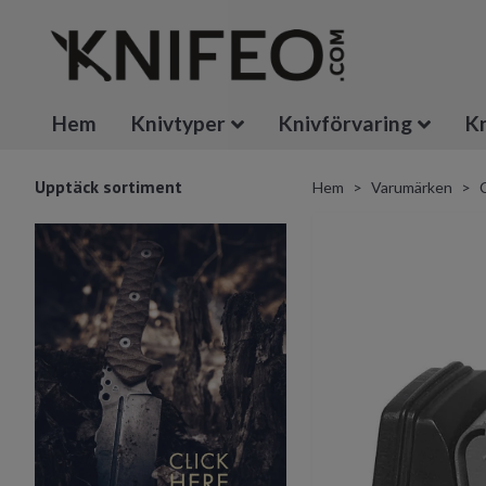
Hem
Knivtyper
Knivförvaring
Kn
Upptäck sortiment
Hem
Varumärken