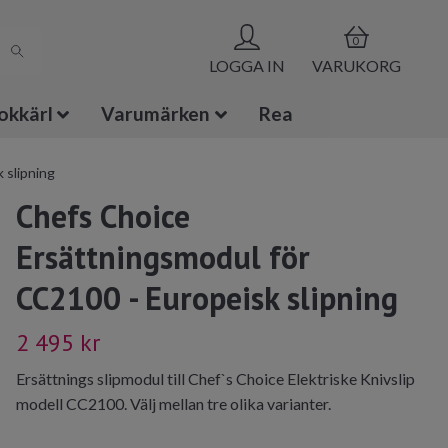
0
LOGGA IN
VARUKORG
okkärl
Varumärken
Rea
 slipning
Chefs Choice
Ersättningsmodul för
CC2100 - Europeisk slipning
2 495 kr
Ersättnings slipmodul till Chef`s Choice Elektriske Knivslip
modell CC2100. Välj mellan tre olika varianter.