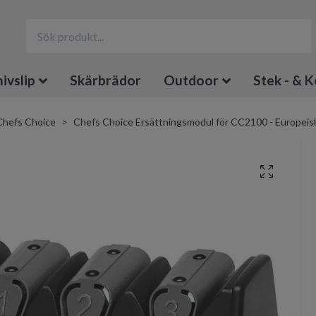
ivslip
Skärbrädor
Outdoor
Stek - & K
Chefs Choice
Chefs Choice Ersättningsmodul för CC2100 - Europeisk