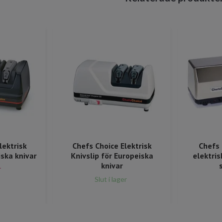
lektrisk
Chefs Choice Elektrisk
Chefs 
iska knivar
Knivslip för Europeiska
elektris
knivar
r
Slut i lager