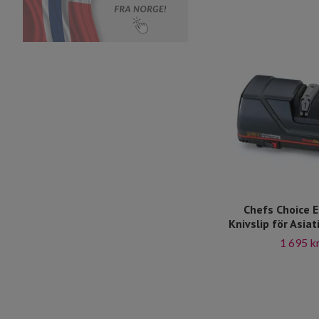
Chefs Choice E
Knivslip för Asiat
1 695 k