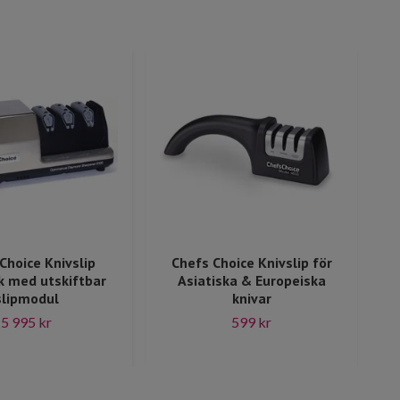
Choice Knivslip
Chefs Choice Knivslip för
k med utskiftbar
Asiatiska & Europeiska
slipmodul
knivar
5 995 kr
599 kr