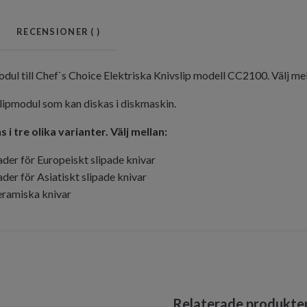
RECENSIONER (
)
dul till Chef`s Choice Elektriska Knivslip modell CC2100. Välj mell
lipmodul som kan diskas i diskmaskin.
 i tre olika varianter. Välj mellan:
ader för Europeiskt slipade knivar
ader för Asiatiskt slipade knivar
eramiska knivar