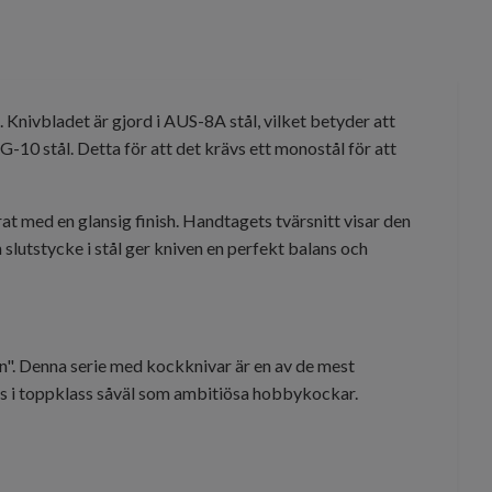
t. Knivbladet är gjord i AUS-8A stål, vilket betyder att
VG-10 stål. Detta för att det krävs ett monostål för att
t med en glansig finish. Handtagets tvärsnitt visar den
 slutstycke i stål ger kniven en perfekt balans och
on". Denna serie med kockknivar är en av de mest
fs i toppklass såväl som ambitiösa hobbykockar.