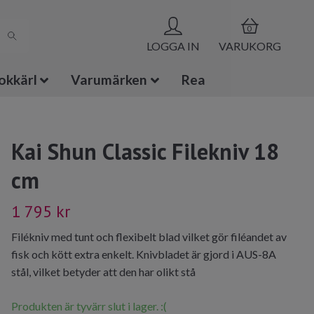
0
LOGGA IN
VARUKORG
okkärl
Varumärken
Rea
Kai Shun Classic Filekniv 18
cm
1 795 kr
Filékniv med tunt och flexibelt blad vilket gör filéandet av
fisk och kött extra enkelt. Knivbladet är gjord i AUS-8A
stål, vilket betyder att den har olikt stå
Produkten är tyvärr slut i lager. :(