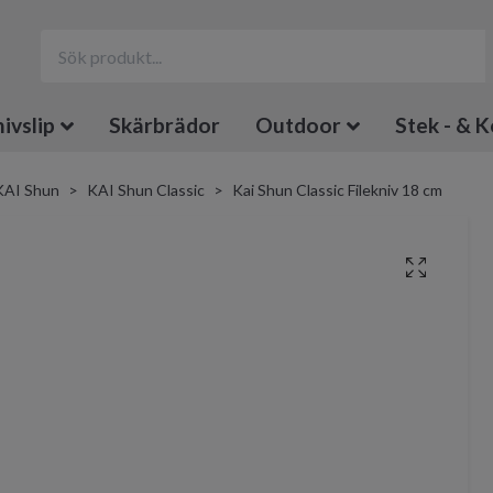
ivslip
Skärbrädor
Outdoor
Stek - & K
KAI Shun
KAI Shun Classic
Kai Shun Classic Filekniv 18 cm