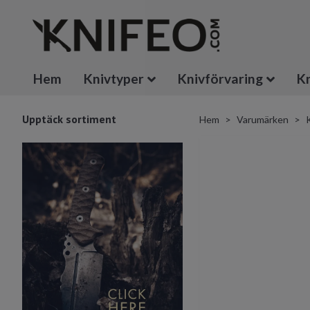
Hem
Knivtyper
Knivförvaring
Kn
Upptäck sortiment
Hem
Varumärken