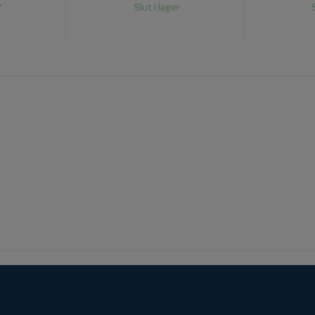
r
Slut i lager