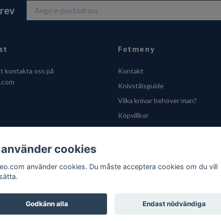
brev
st
Fotmeny
tt kontakta oss på
Kontakt
o.com
Knivstålsguide
Vilka knivar behöver man?
Köpvillkor
Integritetsskyddspolicy
Cookies
 använder cookies
VOEC - Handle fra Norge
feo.com använder cookies. Du måste acceptera cookies om du vill
sätta.
Godkänn alla
Endast nödvändiga