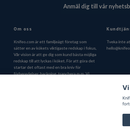
Anmäl dig till vår nyhets
Om oss
Kundtjän
Knifeo.com är ett familjeägt företag som
Tveka inte a
sätter en av kökets viktigaste redskap i fokus,
hello@knife
Vår vision är att ge dig som kund bästa möjliga
redskap till att lyckas i köket. För att göra det
startar det oftast med en bra kniv för
förberedelser, hackning, tranchera m.m. Vi
hjälper dig gärna att hitta kniven som passar
Vi
just dig.
Kni
fort
© 2026 Knifeo.com