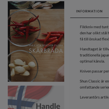
INFORMATION
Filékniv med tunt 
den har olikt stål
få till önskad flex
Handtaget är till
traditionella jap
optimal känsla.
Kniven passar pe
Shun Classic är e
omfattande serier
Leverantörs art