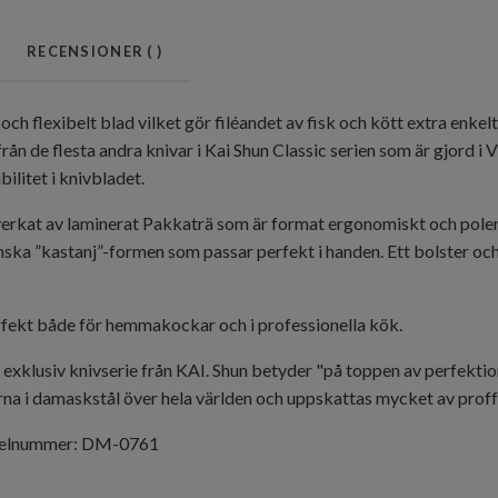
RECENSIONER (
)
och flexibelt blad vilket gör filéandet av fisk och kött extra enkel
 från de flesta andra knivar i Kai Shun Classic serien som är gjord i 
ibilitet i knivbladet.
verkat av laminerat Pakkaträ som är format ergonomiskt och polera
anska ”kastanj”-formen som passar perfekt i handen. Ett bolster och
rfekt både för hemmakockar och i professionella kök.
n exklusiv knivserie från KAI. Shun betyder "på toppen av perfekti
na i damaskstål över hela världen och uppskattas mycket av prof
ikelnummer: DM-0761