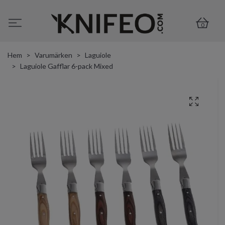
0
Hem
Varumärken
Laguiole
Laguiole Gafflar 6-pack Mixed