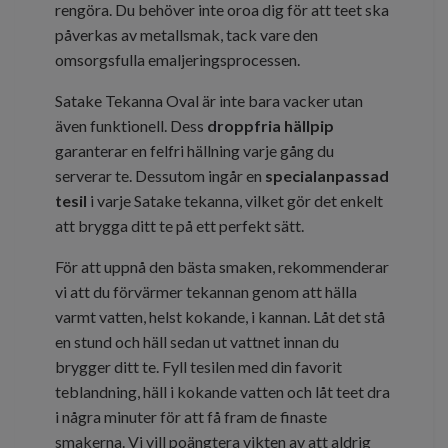
rengöra. Du behöver inte oroa dig för att teet ska
påverkas av metallsmak, tack vare den
omsorgsfulla emaljeringsprocessen.
Satake Tekanna Oval är inte bara vacker utan
även funktionell. Dess
droppfria hällpip
garanterar en felfri hällning varje gång du
serverar te. Dessutom ingår en
specialanpassad
tesil
i varje Satake tekanna, vilket gör det enkelt
att brygga ditt te på ett perfekt sätt.
För att uppnå den bästa smaken, rekommenderar
vi att du förvärmer tekannan genom att hälla
varmt vatten, helst kokande, i kannan. Låt det stå
en stund och häll sedan ut vattnet innan du
brygger ditt te. Fyll tesilen med din favorit
teblandning, häll i kokande vatten och låt teet dra
i några minuter för att få fram de finaste
smakerna. Vi vill poängtera vikten av att aldrig