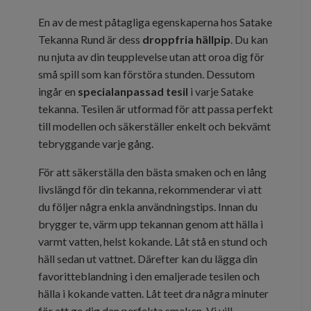
En av de mest påtagliga egenskaperna hos Satake
Tekanna Rund är dess
droppfria hällpip
. Du kan
nu njuta av din teupplevelse utan att oroa dig för
små spill som kan förstöra stunden. Dessutom
ingår en
specialanpassad tesil
i varje Satake
tekanna. Tesilen är utformad för att passa perfekt
till modellen och säkerställer enkelt och bekvämt
tebryggande varje gång.
För att säkerställa den bästa smaken och en lång
livslängd för din tekanna, rekommenderar vi att
du följer några enkla användningstips. Innan du
brygger te, värm upp tekannan genom att hälla i
varmt vatten, helst kokande. Låt stå en stund och
häll sedan ut vattnet. Därefter kan du lägga din
favoritteblandning i den emaljerade tesilen och
hälla i kokande vatten. Låt teet dra några minuter
för att ge dig den perfekta smaken. Vi vill