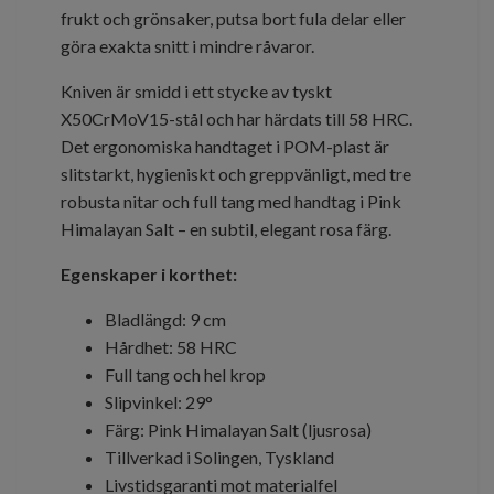
frukt och grönsaker, putsa bort fula delar eller
göra exakta snitt i mindre råvaror.
Kniven är smidd i ett stycke av tyskt
X50CrMoV15-stål och har härdats till 58 HRC.
Det ergonomiska handtaget i POM-plast är
slitstarkt, hygieniskt och greppvänligt, med tre
robusta nitar och full tang med handtag i Pink
Himalayan Salt – en subtil, elegant rosa färg.
Egenskaper i korthet:
Bladlängd: 9 cm
Hårdhet: 58 HRC
Full tang och hel krop
Slipvinkel: 29°
Färg: Pink Himalayan Salt (ljusrosa)
Tillverkad i Solingen, Tyskland
Livstidsgaranti mot materialfel