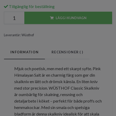
Tillgänglig för beställning
LÄGG I KUNDVAGN
Leverantör:
Wüsthof
INFORMATION
RECENSIONER (
)
Mjuk och poetisk, men med ett skarpt syfte. Pink
Himalayan Salt är en charmig färg som ger din
skalkniv en lätt och drömsk känsla. En liten kniv
med stor precision. WÜSTHOF Classic Skalkniv
är oumbärlig för skalning, rensning och
detaljarbete i köket – perfekt för både proffs och
hemmakockar. Med sin smala och spetsiga
bladform är denna skalkniv idealisk för att skala